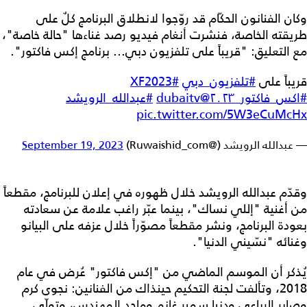
وكان الفنانون الحكّام قد روّجوا لانطلاق البرنامج كلٌ على
طريقته الخاصة، فنشرت أنغام فيديو رصد غناءها "حالة خاصة"،
مع التعليق: "قريباً على تلفزيون دبي... برنامج إكس فاكتور".
قريباً على
#تلفزيون_دبي
#XF2023
#اكس_فاكتور_٢٠٢٣
@dubaitv
#عبدالله_الرويشد
pic.twitter.com/5W3eCuMcHx
— عبدالله الرويشد (@Ruwaishid_com)
September 19, 2023
وقدّم عبدالله الرويشد خلال ظهوره في إعلان للبرنامج، مقطعاً
من أغنية "إللي نساك"، بينما عبّر راغب علامة عن سعادته
بعودة البرنامج، ونشر مقطعاً مصوّراً خلال عزفه على البيانو
وغنائه "نسّيني الدنيا".
يُذكر أن الموسم الماضي من "إكس فاكتور" عُرض في عام
2018، وتألفت لجنة التحكيم حينذاك من الفنانين: نجوى كرم
وصابر الرباعي ودنيا سمير غانم وماجد المهندس، وتولّى