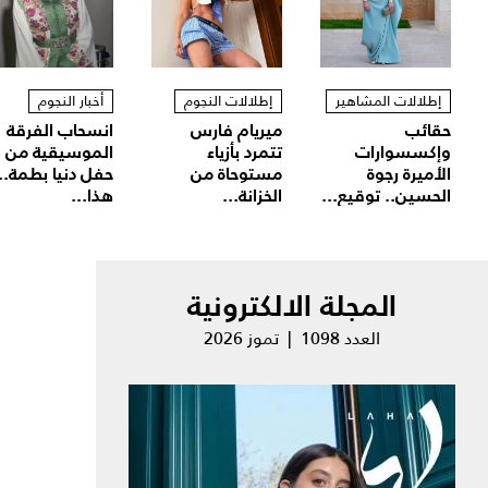
إطلالات المشاهير
إطلالات النجوم
أخبار النجوم
حقائب
ميريام فارس
انسحاب الفرقة
وإكسسوارات
تتمرد بأزياء
الموسيقية من
الأميرة رجوة
مستوحاة من
حفل دنيا بطمة..
الحسين.. توقيع...
الخزانة...
هذا...
المجلة الالكترونية
العدد 1098 | تموز 2026