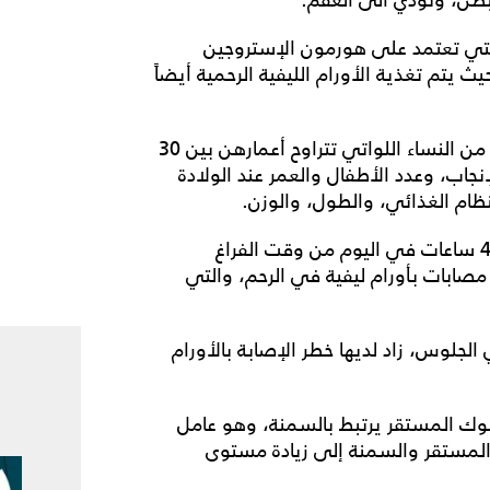
التي تعتمد على هورمون الإستروجين
 يتم تغذية الأورام الليفية الرحمية أيضاً
وتوصّل الباحثون الى هذه النتيجة بعد دراستهم لعينة من النساء اللواتي تتراوح أعمارهن بين 30
إنجاب، وعدد الأطفال والعمر عند الولادة
ظام الغذائي، والطول، والوزن.
ووجد الباحثون أن 61% من النساء سجّلن ما بين 2 و 4 ساعات في اليوم من وقت الفراغ
كان منهن 8.5% من النساء مصابات بأورام ليفية في الرحم، والتي
 الجلوس، زاد لديها خطر الإصابة بالأورام
وك المستقر يرتبط بالسمنة، وهو عامل
 المستقر والسمنة إلى زيادة مستوى