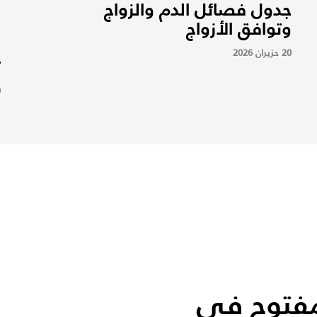
جدول فصائل الدم والزواج
و
وتوافق الأزواج
م
ا
20 حزيران 2026
ت
9
فتوح في