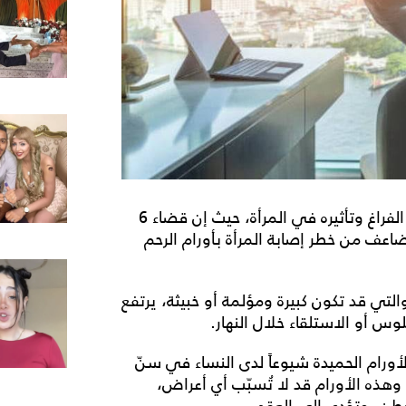
توصلت دراسة إلى نتيجة مثيرة للاهتمام حول أوقات الفراغ وتأثيره في المرأة، حيث إن قضاء 6
اعف من خطر إصابة المرأة بأورام الرحم
التي قد تكون كبيرة ومؤلمة أو خبيثة، يرتفع
وس أو الاستلقاء خلال النهار.
لأورام الحميدة شيوعاً لدى النساء في سنّ
، وتراوح نسبة انتشارها من 4.5% إلى 69%. وهذه الأورام قد لا تُسبّب أي أعراض،
بطن، وتؤدي الى العقم.