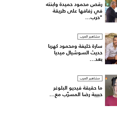
رقص محمود حميدة وابنته
في زفافها على طريقة
"حرب...
مشاهير العرب
سارة خليفة ومحمود كهربا
حديث السوشيال ميديا
بعد...
مشاهير العرب
ما حقيقة فيديو البلوغر
حبيبة رضا المسرّب مع...