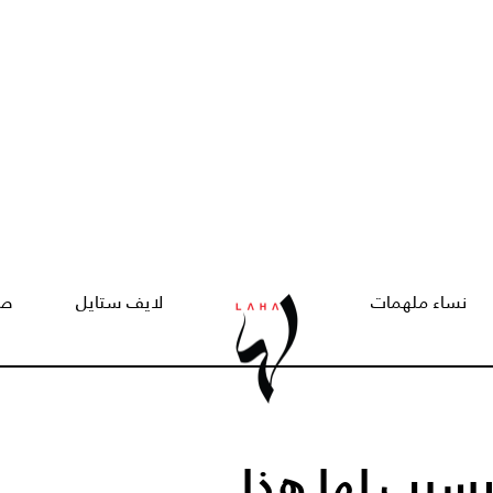
نساء ملهمات
لايف ستايل
صح
ويسبب لها هذا