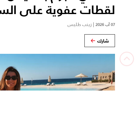
لقطات عفوية على الس
|
زينب طليس
07 آب 2026
شارك