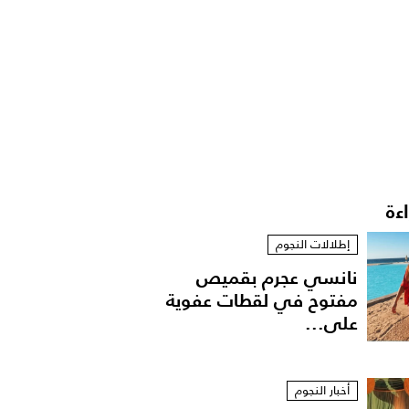
اءة
إطلالات النجوم
نانسي عجرم بقميص
مفتوح في لقطات عفوية
على...
أخبار النجوم