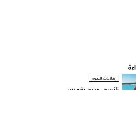
اءة
إطلالات النجوم
نانسي عجرم بقميص
مفتوح في لقطات عفوية
على...
مشاهير العرب