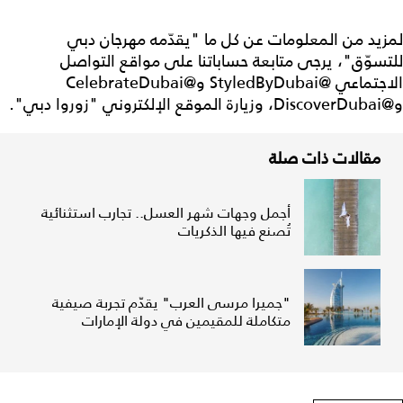
لمزيد من المعلومات عن كل ما "يقدّمه مهرجان دبي
للتسوّق"، يرجى متابعة حساباتنا على مواقع التواصل
الاجتماعي @StyledByDubai و@CelebrateDubai
و@DiscoverDubai، وزيارة الموقع الإلكتروني "زوروا دبي".
مقالات ذات صلة
أجمل وجهات شهر العسل.. تجارب استثنائية
تُصنع فيها الذكريات
"جميرا مرسى العرب" يقدّم تجربة صيفية
متكاملة للمقيمين في دولة الإمارات