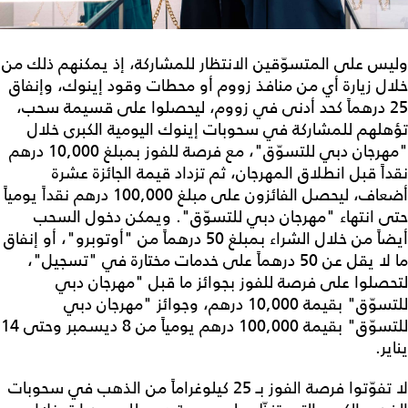
وليس على المتسوّقين الانتظار للمشاركة، إذ يمكنهم ذلك من
خلال زيارة أي من منافذ زووم أو محطات وقود إينوك، وإنفاق
25 درهماً كحد أدنى في زووم، ليحصلوا على قسيمة سحب،
تؤهلهم للمشاركة في سحوبات إينوك اليومية الكبرى خلال
"مهرجان دبي للتسوّق"، مع فرصة للفوز بمبلغ 10,000 درهم
نقداً قبل انطلاق المهرجان، ثم تزداد قيمة الجائزة عشرة
أضعاف، ليحصل الفائزون على مبلغ 100,000 درهم نقداً يومياً
حتى انتهاء "مهرجان دبي للتسوّق". ويمكن دخول السحب
أيضاً من خلال الشراء بمبلغ 50 درهماً من "أوتوبرو"، أو إنفاق
ما لا يقل عن 50 درهماً على خدمات مختارة في "تسجيل"،
لتحصلوا على فرصة للفوز بجوائز ما قبل "مهرجان دبي
للتسوّق" بقيمة 10,000 درهم، وجوائز "مهرجان دبي
للتسوّق" بقيمة 100,000 درهم يومياً من 8 ديسمبر وحتى 14
يناير.
لا تفوّتوا فرصة الفوز بـ 25 كيلوغراماً من الذهب في سحوبات