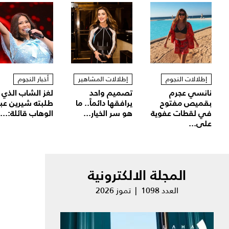
إطلالات النجوم
إطلالات المشاهير
أخبار النجوم
نانسي عجرم
تصميم واحد
لغز الشاب الذي
بقميص مفتوح
يرافقها دائماً.. ما
طلبته شيرين عب
في لقطات عفوية
هو سر الخيار...
الوهاب قائلة:...
على...
المجلة الالكترونية
العدد 1098 | تموز 2026