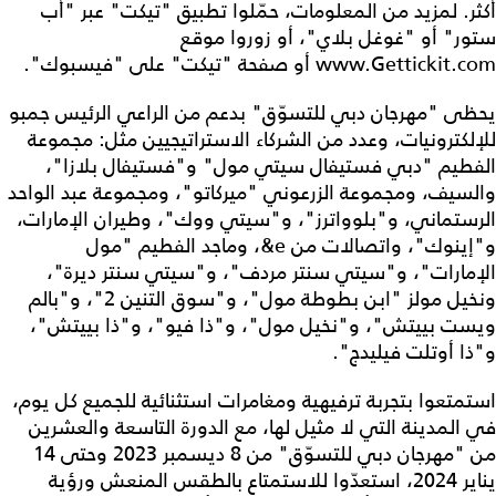
أكثر. لمزيد من المعلومات، حمّلوا تطبيق "تيكت" عبر "أب
ستور" أو "غوغل بلاي"، أو زوروا موقع
www.Gettickit.com أو صفحة "تيكت" على "فيسبوك".
يحظى "مهرجان دبي للتسوّق" بدعم من الراعي الرئيس جمبو
للإلكترونيات، وعدد من الشركاء الاستراتيجيين مثل: مجموعة
الفطيم "دبي فستيفال سيتي مول" و"فستيفال بلازا"،
والسيف، ومجموعة الزرعوني "ميركاتو"، ومجموعة عبد الواحد
الرستماني، و"بلوواترز"، و"سيتي ووك"، وطيران الإمارات،
و"إينوك"، واتصالات من e&، وماجد الفطيم "مول
الإمارات"، و"سيتي سنتر مردف"، و"سيتي سنتر ديرة"،
ونخيل مولز "ابن بطوطة مول"، و"سوق التنين 2"، و"بالم
ويست بييتش"، و"نخيل مول"، و"ذا فيو"، و"ذا بييتش"،
و"ذا أوتلت فيليدج".
استمتعوا بتجربة ترفيهية ومغامرات استثنائية للجميع كل يوم،
في المدينة التي لا مثيل لها، مع الدورة التاسعة والعشرين
من "مهرجان دبي للتسوّق" من 8 ديسمبر 2023 وحتى 14
يناير 2024، استعدّوا للاستمتاع بالطقس المنعش ورؤية