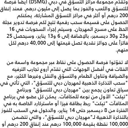
وتقدّم مجموعة مراكز التسوّق في دبي (DSMG) أيضاً فرصة
للتسوّق واللعب والفوز بما يصل إلى مليون درهم. فعند إنفاق
200 درهم أو أكثر في مراكز التسوّق المشاركة، يمكنكم
الحصول على قسيمة سحب رقمية تتيح لكم فرصة تدوير عجلة
الحظ على مسرح المهرجان. وسيتم إجراء السحوبات في 16
و23 و30 ديسمبر، بالإضافة إلى 6 و13 يناير، وسيحصل 25
فائزاً على جوائز نقدية تصل قيمتها إلى 40,000 درهم لكل
منهم.
لا تفوّتوا فرصة الحصول على نقاط عبر مجموعة واسعة من
الفئات في أفضل الوجهات التي تقدّم أروع تجارب الترفيه
والضيافة وتناول الطعام والتسوّق والنقل وغيرها الكثير، مع
"سحب التذكرة الذهبية لمهرجان دبي للتسوّق"، التي تأتي في
سياق تعاون يجمع بين "مهرجان دبي للتسوّق" وبرنامج
"تيكت" الأول من نوعه للمكافآت. يمكن كل عضو في برنامج
المكافآت "تيكت" ربط بطاقة فيزا أو ماستركارد الخاصة به في
الفترة من 8 ديسمبر حتى 14 يناير، والدخول في السحب للفوز
بالتذكرة الذهبية لـ"مهرجان دبي للتسوّق"، والتي تتضمن
100,000 نقطة بقيمة 100,000 درهم عند إنفاق 200 درهم أو