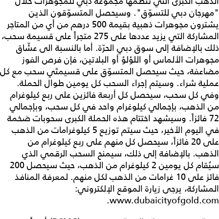
الذهب الكبرى التي تنظّمها مجموعة دبي للمجوهرات خلال
"مهرجان دبي للتسوّق". وسيحصل المتسوّقون الذين
يشترون مجوهرات ذهبية بقيمة 500 درهم من أي من المتاجر
المشاركة التي يزيد عددها على 275 متجراً على قسيمة سحب،
ذلك بالإضافة إلى سوق دبي الحرّة. أما بالنسبة الى عشّاق
مجوهرات الألماس أو اللؤلؤ أو البلاتين، فإن فرص الفوز
مضاعفة، حيث سيحصل المتسوّق على قسيمتَي سحب مع كل
عملية شراء. وسيتم إجراء السحب كل يومين طوال الحملة.
وفي كل سحب، سيحصل كل أربعة فائزين على ربع كيلوغرام
من الذهب، بإجمالي كيلوغرام واحد في كل سحب، وبإجمالي
72 فائزاً. وسيشهد اختتام هذه الحملة الكبرى سحوبات ضخمة
في اليوم الأخير، حيث سيتم توزيع 5 كيلوغرامات من الذهب
على 20 فائزاً، سيحصل كل منهم على ربع كيلوغرام من
الذهب. بالإضافة إلى ذلك، سيمنح السحب الرقمي الذي
سيُقام كل يومين 2 كيلوغرام من الذهب، حيث سيحصل 200
فائز على 10 غرامات من الذهب لكل منهم. لمعرفة المنافذ
المشاركة، يرجى زيارة الموقع الإلكتروني:
www.dubaicityofgold.com.