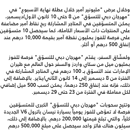
وخلال عرض "مليونير آمبر خلال عطلة نهاية الأسبوع" في
"مهرجان دبي للتسوّق" من 8 حتى 10 كانون الأول/ديسمبر،
يمكن المتسوّقين في المتاجر المشاركة ربح نقاط آمبر مضاعفة
على المنتجات ذات الأسعار الكاملة، كما سيحصل 10 متسوّقين
على فرصة للفوز بمليون نقطة آمبر بقيمة 10,000 درهم عند
إنفاق 500 درهم أو أكثر.
ولعشّاق السفر، يقدّم "مهرجان دبي للتسوّق" فرصة للفوز
بمليون ميل من سكاي واردز والسفر حول العالم مع طيران
الإمارات عند التسوّق بـ 100 درهم في المتاجر المشاركة في
الفترة من 8 ديسمبر إلى 14 كانون الثاني/يناير. بالإضافة إلى
ذلك، فإنه عند إنفاق 250 درهماً، يمكن كسب 500 ميل إضافي
لكل معاملة في الفترة من 23 حتى 29 ديسمبر.
وتتيح سحوبات "مهرجان دبي للتسوّق" الكبرى للمتسوّقين
فرصة لا تعوّض للفوز يومياً بسيارة نيسان باترول V6 الجديدة
كلياً، والتي تبلغ قيمتها 200,000 درهم. بالإضافة إلى ذلك،
سيكون هناك فائز واحد سيحصل على مبلغ 500,000 درهم