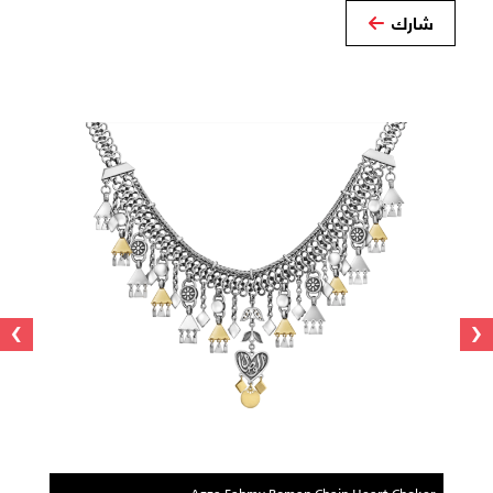
شارك
›
‹