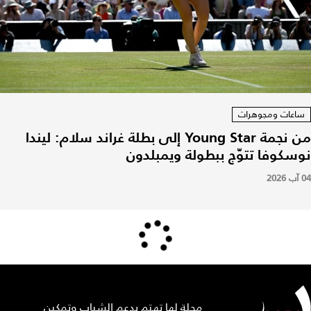
ساعات ومجوهرات
من نجمة Young Star إلى بطلة غراند سلام: ليندا
نوسكوفا تتوّج ببطولة ويمبلدون
04 آب 2026
مجلة لها تهتم بدعم الشباب وتمكين