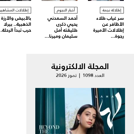
إطلالة نجمة
أخبار النجوم
إطلالات المشاهير
سر غياب طلاء
أحمد السعدني
بالأبيض والأرزة
الأظافر عن
يحيي ذكرى
الذهبية.. بيرلا
إطلالات الأميرة
طليقته أمل
حرب تبدأ الرحلة..
رجوة...
سليمان وميرنا...
المجلة الالكترونية
العدد 1098 | تموز 2026