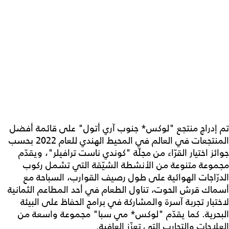
تم إدراج منتجع "لوكس* جنوب آري أتول" على قائمة أفضل
المنتجعات في العالم في المحيط الهندي للعام 2022 بحسب
جوائز اختيار القرّاء من مجلّة "كوندي ناست ترافيلر"، ويقدّم
مجموعة متنوعة من الأنشطة الشيّقة التي تشمل ركوب
الدرّاجات الهوائية على طول رصيف القوارب، السباحة مع
أسماك قرش الحوت، تناول الطعام في أحد المطاعم الثمانية
لاختبار تجربة آسرة والمشاركة في برامج الحفاظ على البيئة
البحرية. كما يقدّم "لوكس* مي سبا" مجموعة واسعة من
العلاجات والتجارب التي تعزّز العافية.