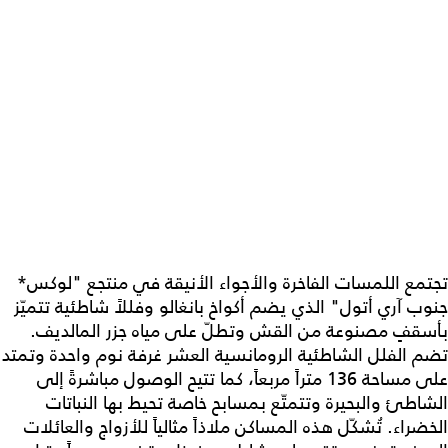
تجتمع اللمسات الفاخرة والأجواء الأنيقة في منتجع "لوكس*
جنوب آري أتول" الذي يضم أكواخ بانغالو وفللاً شاطئية تتميّز
بأسقفٍ مصنوعة من القش وتطلّ على مياه جزر المالديف.
تضم الفلل الشاطئية الرومانسية العشر غرفة نوم واحدة وتمتد
على مساحة 136 متراً مربعاً، كما تتيح الوصول مباشرةً إلى
الشاطئ والبحيرة وتتمتّع بمسابح خاصة تحيط بها النباتات
الخضراء. تُشكّل هذه المساكن ملاذاً مثالياً للأزواج والعائلات