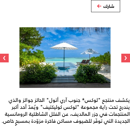
شارك
›
‹
يكشف منتجع "لوكس* جنوب آري أتول" الحائز جوائز والذي
يندرج تحت راية مجموعة "لوكس كوليكتيف" ويُعدّ أحد أكبر
المنتجعات في جزر المالديف، عن الفلل الشاطئية الرومانسية
الجديدة التي توفّر للضيوف مساكن فاخرة مزوّدة بمسبحٍ خاص.