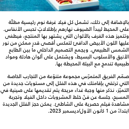
بالإضافة إلى ذلك، تشمل كل فيلا غرفة نوم رئيسية مطلّة
على المحيط ليبدأ الضيوف نهارهم بإطلالاتٍ تحبس الأنفاس.
وتتميز هذه الغرف بالألوان التي يشتهر بها المنتجع، فيطغى
عليها اللون الأبيض الدافئ لتعكس أقصى قدرٍ ممكنٍ من نور
الشمس الطبيعي. ويجمع التصميم الداخلي ما بين الطابع
الأنيق والأسلوب البسيط، ويشتمل على ألوان هادئة ومواد
طبيعية تندمج مع البيئة المحيطة بها.
صمّم الفريق المتمرّس مجموعة متنوّعة من التجارب الخاصة
التي ترتقي بإقامتك في هذه الفلل إلى مستويات جديدة من
التميّز، نذكر منها وجبة غداء مريحة يتم تقديمها على صينية في
المسبح، جلسة عن فنّ خلط المشروبات داخل الفيلا وتجربة
مشاهدة فيلم حصرية على الشاطئ. يمكن حجز الفلل الجديدة
ابتداءً من 1 كانون الأول/ديسمبر 2023.