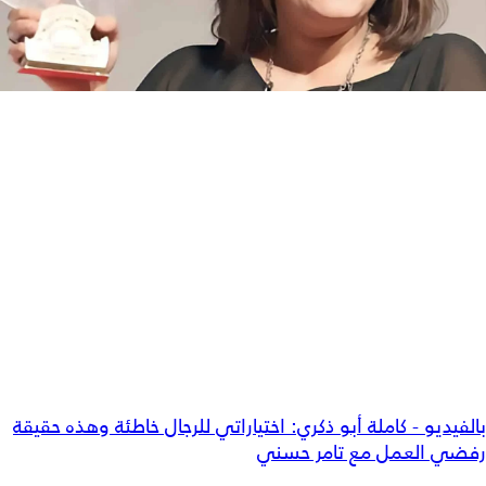
بالفيديو - كاملة أبو ذكري: اختياراتي للرجال خاطئة وهذه حقيقة
رفضي العمل مع تامر حسني