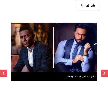
شارك
›
‹
تامر حسني ومحمد رمضان