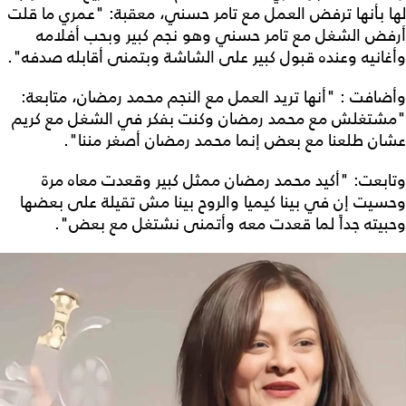
لها بأنها ترفض العمل مع تامر حسني، معقبة: "عمري ما قلت
أرفض الشغل مع تامر حسني وهو نجم كبير وبحب أفلامه
وأغانيه وعنده قبول كبير على الشاشة وبتمنى أقابله صدفه".
وأضافت : "أنها تريد العمل مع النجم محمد رمضان، متابعة:
"مشتغلش مع محمد رمضان وكنت بفكر في الشغل مع كريم
عشان طلعنا مع بعض إنما محمد رمضان أصغر مننا".
وتابعت: "أكيد محمد رمضان ممثل كبير وقعدت معاه مرة
وحسيت إن في بينا كيميا والروح بينا مش تقيلة على بعضها
وحبيته جداً لما قعدت معه وأتمنى نشتغل مع بعض".