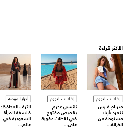
الأكثر قراءة
إطلالات النجوم
إطلالات النجوم
أخبار الموضة
ميريام فارس
نانسي عجرم
الترف المحافظ:
تتمرد بأزياء
بقميص مفتوح
فلسفة المرأة
مستوحاة من
في لقطات عفوية
السعودية في
الخزانة...
على...
عالم...