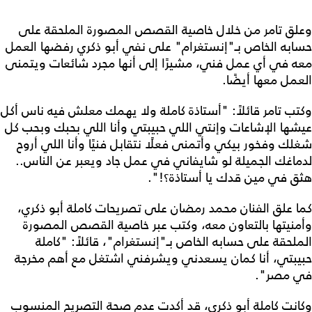
وعلق تامر من خلال خاصية القصص المصورة الملحقة على
حسابه الخاص بـ"إنستغرام" على نفي أبو ذكري رفضها العمل
معه في أي عمل فني، مشيرًا إلى أنها مجرد شائعات ويتمنى
العمل معها أيضًا.
وكتب تامر قائلاً: "أستاذة كاملة ولا يهمك معلش فيه ناس أكل
عيشها الإشاعات وإنتي اللي حبيبتي وأنا اللي بحبك وبحب كل
شغلك وفخور بيكي وأتمنى فعلًا نتقابل فنيًا وأنا اللي أروح
لدماغك الجميلة لو شايفاني في عمل جاد ويعبر عن الناس..
هثق في مين قدك يا أستاذة؟!".
كما علق الفنان محمد رمضان على تصريحات كاملة أبو ذكري،
وأمنيتها بالتعاون معه، وكتب عبر خاصية القصص المصورة
الملحقة على حسابه الخاص بـ"إنستغرام"، قائلاً: "كاملة
حبيبتي، أنا كمان يسعدني ويشرفني اشتغل مع أهم مخرجة
في مصر".
وكانت كاملة أبو ذكري، قد أكدت عدم صحة التصريح المنسوب