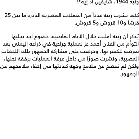
جنيه 1944، شايفين أد إيه؟!
ككما نشرت زينة عدداً من العملات المصرية النادرة ما بين 25
قرشا و10 قروش و5 قروش.
يُذكر أن زينة أعلنت خلال الأيام الماضية، خضوع أحد نجليها
التوأم من الفنان أحمد عز لعملية جراحية في ذراعه اليمنى بعد
تعرضه للكسر بها، وحرصت على مشاركة الجمهور تلك اللحظات
العصيبة، ونشرت صورًا من داخل غرفة العمليات برفقة نجلها،
ولكن لم تفصح عن ملامح وجهه كعادتها في إخفاء ملامحهم عن
الجمهور.