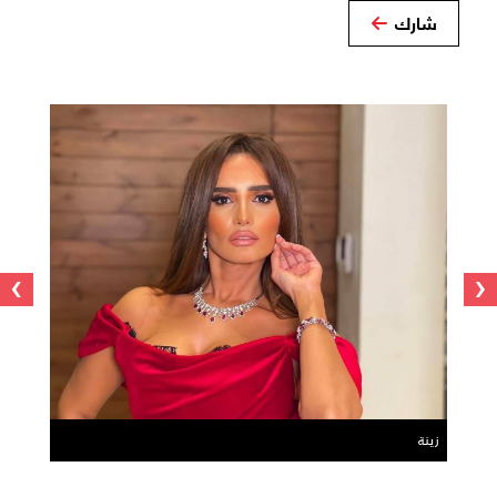
شارك
›
‹
زينة