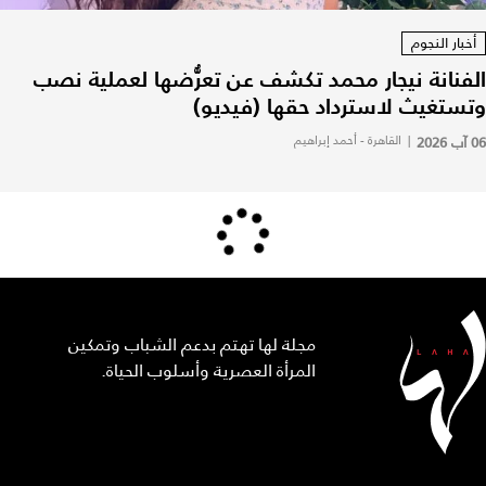
أخبار النجوم
الفنانة نيجار محمد تكشف عن تعرُّضها لعملية نصب
وتستغيث لاسترداد حقها (فيديو)
06 آب 2026
|
القاهرة - أحمد إبراهيم
مجلة لها تهتم بدعم الشباب وتمكين
المرأة العصرية وأسلوب الحياة.