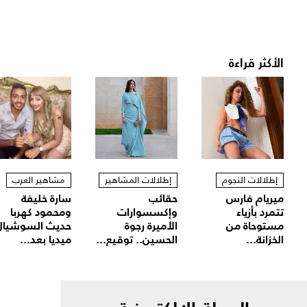
الأكثر قراءة
إطلالات النجوم
إطلالات المشاهير
مشاهير العرب
ميريام فارس
حقائب
سارة خليفة
تتمرد بأزياء
وإكسسوارات
ومحمود كهربا
مستوحاة من
الأميرة رجوة
حديث السوشيال
الخزانة...
الحسين.. توقيع...
ميديا بعد...