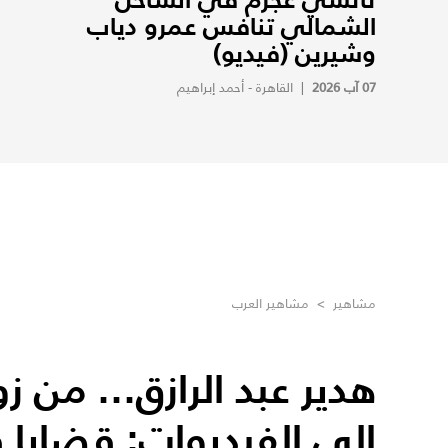
الشمالي تنافس عمرو دياب
وشيرين (فيديو)
07 آب 2026
|
القاهرة - أحمد إبراهيم
مشاهير
>
مشاهير العرب
هدير عبد الرازق... من 
إلى الفيديوات: قضاي