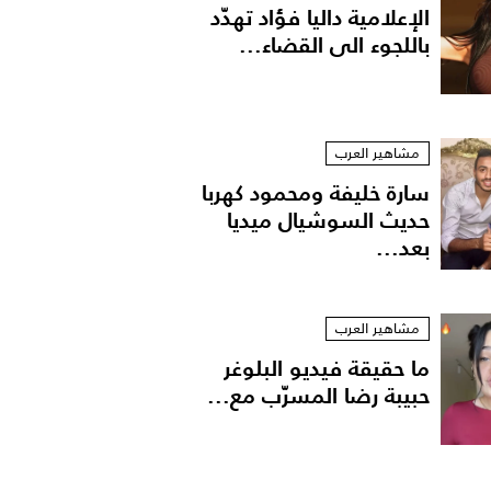
الإعلامية داليا فؤاد تهدّد
باللجوء الى القضاء...
مشاهير العرب
سارة خليفة ومحمود كهربا
حديث السوشيال ميديا
بعد...
يفة" لخالد الذهبي
مشاهير العرب
ما حقيقة فيديو البلوغر
حبيبة رضا المسرّب مع...