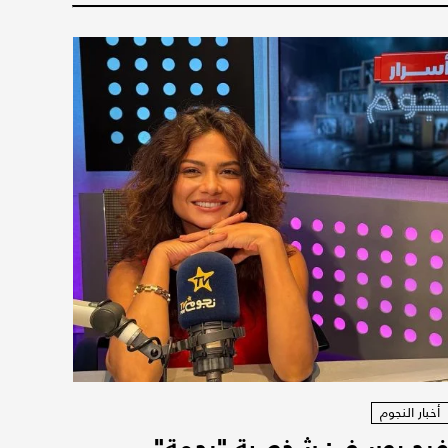
أخبار النجوم
رح يوسف: شخصية "رحمة"