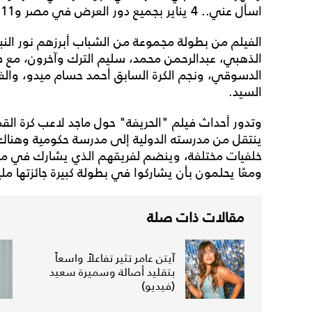
اسأل عني.. 4 يناير بجميع دور العرض في مصر و11 يناير في جميع الدول العربية".
الفيلم من بطولة مجموعة من الشباب أبرزهم نور النبوي
الذهبي، عبدالرحمن محمد، سليم الترك وآخرون، مع 
الدسوقي، ونجم الكرة السابق أحمد حسام ميدو، والفي
السيد.
وتدور أحداث فيلم "الحريفة" حول ماجد لاعب كرة القد
ينتقل من مدرسته الدولية إلى مدرسة حكومية وهنا
خلفيات مختلفة، وينضم لفريقهم الذي يشارك في مبار
ومعًا يحلمون بأن يشاركوا في بطولة كبيرة جائزتها مل
مقالات ذات صلة
آيتن عامر تثير تفاعلاً واسعاً
بتقليد أصالة وسميرة سعيد
(فيديو)