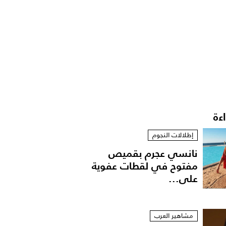
اءة
إطلالات النجوم
نانسي عجرم بقميص
مفتوح في لقطات عفوية
على...
مشاهير العرب