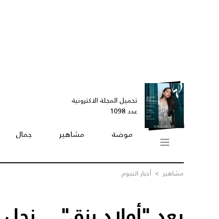
تحميل المجلة الاكترونية
عدد 1098
موضة
مشاهير
جمال
مشاهير
>
أخبار النجوم
بعد "أولاد رزق"... نجل 