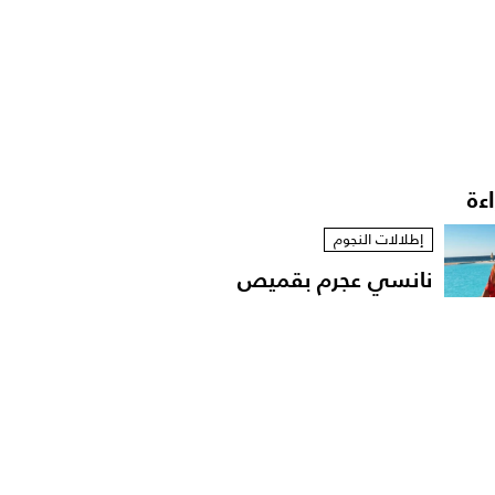
اءة
إطلالات النجوم
نانسي عجرم بقميص
مفتوح في لقطات عفوية
على...
أخبار النجوم
رقص محمود حميدة وابنته
في زفافها على طريقة