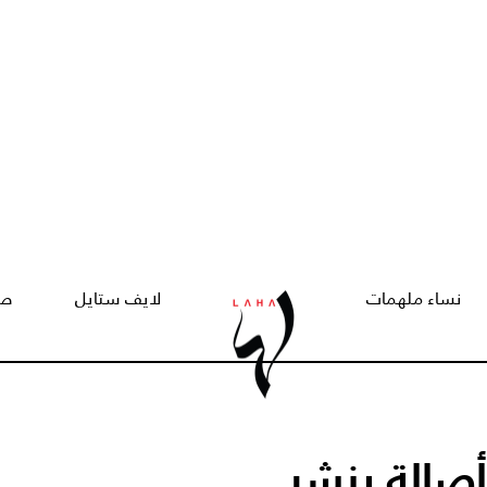
نساء ملهمات
لايف ستايل
صح
أصالة ينشر