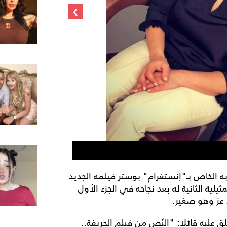
›
بوستر فيلم "الحر
ه الخاص بـ"إنستغرام" بوستر فيلمه الجديد
لية الثانية له بعد نجاحه في الجزء الأول
 عز وهو صغير.
 عليه قائلاً: "النُص من فيلم الحريفة..