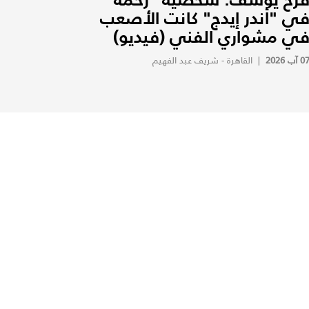
ي "أندر إيدج" كانت الأصعب
ي مشواري الفني (فيديو)
0 آب 2026
|
القاهرة - شريف عبد الفهيم