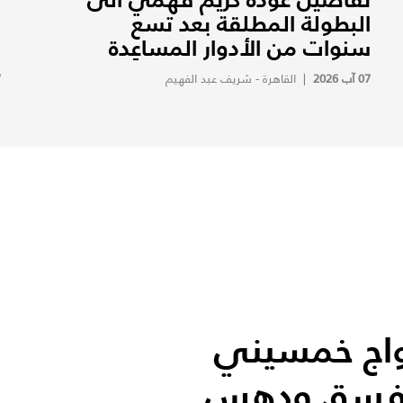
البطولة المطلقة بعد تسع
ف
سنوات من الأدوار المساعِدة
ف
07 آب 2026
|
القاهرة - شريف عبد الفهيم
7
زواج خمسيني
ا فسق ودهس