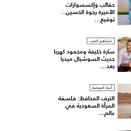
حقائب وإكسسوارات
الأميرة رجوة الحسين..
توقيع...
مشاهير العرب
سارة خليفة ومحمود كهربا
حديث السوشيال ميديا
بعد...
أخبار الموضة
الترف المحافظ: فلسفة
المرأة السعودية في
عالم...