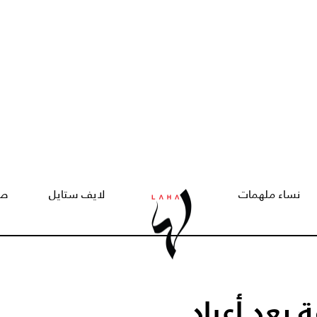
نساء ملهمات
لايف ستايل
صح
 بعد أعياد