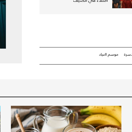
امتلاءً في الصيف
اسرة
موسم ااعياد