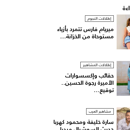
اءة
إطلالات النجوم
ميريام فارس تتمرد بأزياء
مستوحاة من الخزانة...
إطلالات المشاهير
حقائب وإكسسوارات
الأميرة رجوة الحسين..
توقيع...
مشاهير العرب
سارة خليفة ومحمود كهربا
حديث السوشيال ميديا