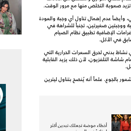
 تزيد صعوبة التخلص منها مع مرور الوقت.
، وأيضاً عدم إهمال تناول أي وجبة والعودة
تركيز فيها على 3 وجبات أساسية ووجبتين صغيرتين، تجنباً للشراهة في
غرامات الإضافية تطبيق نظام الصيام
ابق في الأكل.
 نشاط بدني لحرق السعرات الحرارية التي
م شاشة التلفزيون، لأن ذلك يزيد القابلية
ل.
ور بالجوع. علماً أنه يُنصح بتناول ليترين
أخطاء موضة تجعلك تبدين أكثر