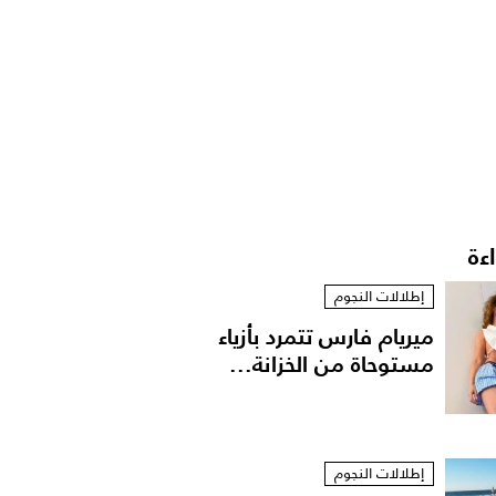
اءة
إطلالات النجوم
ميريام فارس تتمرد بأزياء
مستوحاة من الخزانة...
إطلالات النجوم