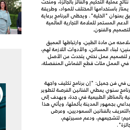
ترحاً، ثم أعلنت عن نتائج عملية التحكيم والفائز بالجائزة، ومنحت
ذي يمتاز باستخدامها المختلف للمواد، وطريقة
 بعنوان "الخلية". ويحظى البرنامج برعاية
عم المستمر للعلامة التجارية العالمية
التصميم والفنون.
محه من مادة الطين، وارتباطها العميق
ين؛ لبناء المساكن، والأدوات اللازمة لهم،
ير لتصميم عمل نحتي يتحدث عن الأصل
ت في العمل مئات قطع القماش المنفصلة،
رض في فن جميل: "إن برنامج تكليف واجهة
خة الثالثة من برنامج سنوي يعطي الفنانين الفرصة لتطوير
لغنية بالمناظر الطبيعية في جدة، ويهدف إلى
بداعي بجمهور المدينة بأكملها، ويأتي هذا
لتعريف بالفنانين السعوديين، وعرض
صميم؛ لتشجيعهم، ودعم مسيرتهم،
ئزة".