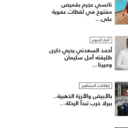
نانسي عجرم بقميص
مفتوح في لقطات عفوية
على...
أخبار النجوم
أحمد السعدني يحيي ذكرى
طليقته أمل سليمان
وميرنا...
إطلالات المشاهير
بالأبيض والأرزة الذهبية..
بيرلا حرب تبدأ الرحلة...