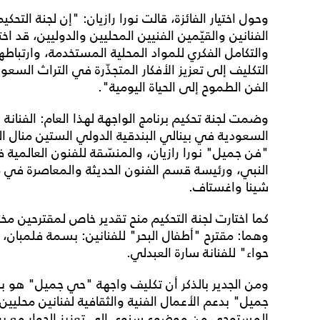
وحول اختيار الفائزة، قالت نورا رازيان: "إن لجنة الت
الفنانين والقيّمين الفنيين المحليين والدوليين، قد اخت
والتكامل الفكري للمواد المحلية المستخدمة، وارتباطها
التكليف إلى تعزيز الأفكار المتجذّرة في التراث الس
الفن الطموح إلى الحياة اليومية".
وضمت لجنة تحكيم برنامج الواجهة لهذا العام: الفنانة
السعودية في بينالي البندقية الدولي الستين منال 
"فن جميل" نورا رازيان، والمنسّقة للفنون العالمية
النبي، ورئيسة قسم الفنون الحديثة والمعاصرة في م
شينا واغستاف.
كما اختارت لجنة التحكيم منح تقدير خاص لمقترحين مخ
وهما: مقترح "أطفال البحر" للفنانين: بسمة فلمبان
حواء" للفنانة سارة العبدلي.
ومن الجدير بالذكر أن تكليف واجهة "حي جميل" هو
جميل" بدعم الأعمال الفنية والثقافية لفنانين محليي
المستوحى من موضوع سنوي إلى تعزيز الحوار مع 