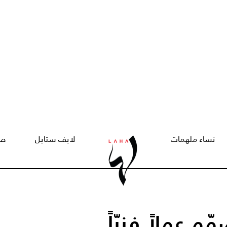
نساء ملهمات
لايف ستايل
صح
ّم عملاً فنيّاً