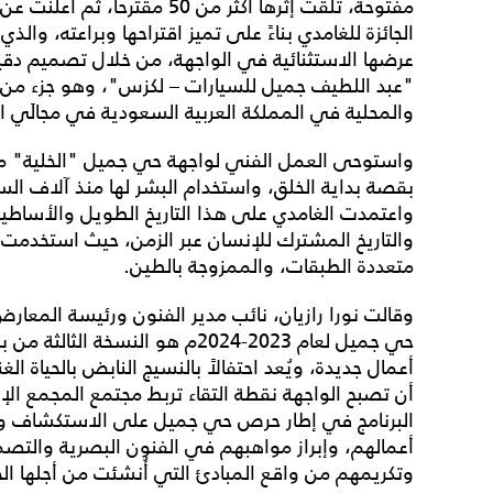
مفتوحة، تلقت إثرها أكثر من 50 مق
الجائزة للغامدي بناءً على تميز اقتراحها وبراعته، وال
عرضها الاستثنائية في الواجهة، من خلال تصميم دقيق
"عبد اللطيف جميل للسيارات – لكزس"، وهو جزء من الد
والمحلية في المملكة العربية السعودية في مجالَي 
واستوحى العمل الفني لواجهة حي جميل "الخلية" ملا
بقصة بداية الخلق، واستخدام البشر لها منذ آلاف السن
واعتمدت الغامدي على هذا التاريخ الطويل والأساط
والتاريخ المشترك للإنسان عبر الزمن، حيث استخدم
متعددة الطبقات، والممزوجة بالطين.
وقالت نورا رازيان، نائب مدير الفنون ورئيسة المعا
حي جميل لعام 2023-2024م هو النس
أعمال جديدة، ويُعد احتفالاً بالنسيج النابض بالحياة ا
أن تصبح الواجهة نقطة التقاء تربط مجتمع المجمع الإ
البرنامج في إطار حرص حي جميل على الاستكشاف وا
أعمالهم، وإبراز مواهبهم في الفنون البصرية والت
وتكريمهم من واقع المبادئ التي أُنشئت من أجلها الجا