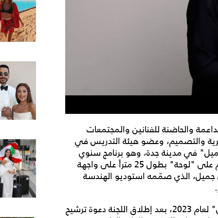
مة والحاضنة للفنانين والمجتمعات
لبصرية والتصميم، وعضو هيئة التدريس في
جميل" في مدينة جدة، وهو برنامج سنوي
يمنح الفنانين السعوديين فرصة تطوير عمل فني عام على "لوحة" بطول 25 متراً على واجهة
ميل، الذي صمّمه استوديو الهندسة
وقد اختير الفائز بجائزة برنامج تكليف واجهة "حي جميل" لعام 2023، بعد إطلاق اللجنة دعوة ترشيح