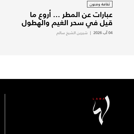
ثقافة وفنون
عبارات عن المطر ... أروع ما
قيل في سحر الغيم والهطول
04 آب 2026
|
شيرين الشيخ سالم