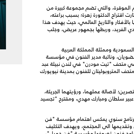
حكيم الموقرة، والتي تضم مجموعة كبيرة من
ارت اقتراح الدكتورة زهرة؛ بسبب براعته،
 بالأفكار والتاريخ العالمي، حيث يهدف هذا
عودي الفريد، وربطها بجمهور عريض، وجلب
 السعودية وممثلة المملكة العربية
الضويان، ونائبة مدير الفنون في مؤسسة
 في متحف "تيت مودرن" في لندن نبيلة عبد
تحف المتروبوليتان للفنون بمدينة نيويورك
تصرين؛ لأصالة عملهما، ورؤيتهما الجريئة،
، عبير سلطان ومبارك مهدي، ومقترح "تجسيد
 برنامج سنوي يعكس اهتمام مؤسسة "فن
ن وتقديمها الى المجتمع، ويهدف التكليف
برامج فنون تصوغها مؤسسة "فن جميل"،