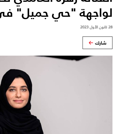
لواجهة "حي جميل" في 
28 كانون الأول 2023
شارك