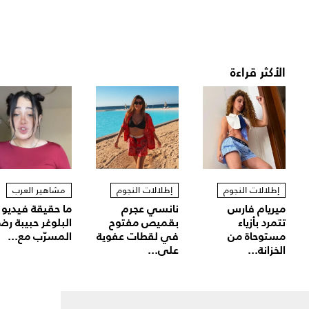
الأكثر قراءة
إطلالات النجوم
إطلالات النجوم
مشاهير العرب
ميريام فارس
نانسي عجرم
ما حقيقة فيديو
تتمرد بأزياء
بقميص مفتوح
البلوغر حبيبة رض
مستوحاة من
في لقطات عفوية
المسرّب مع...
الخزانة...
على...