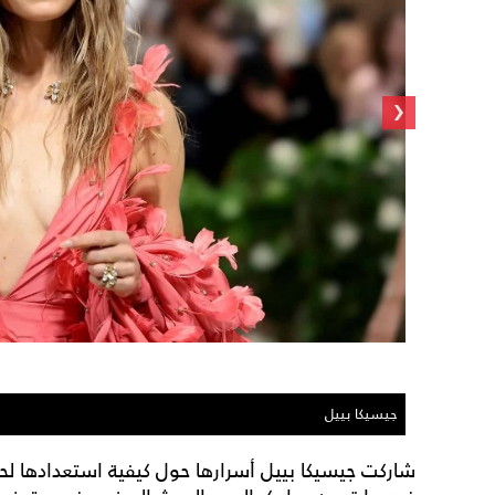
‹
جيسيكا بييل