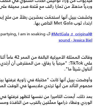
فيديوات من وراء كواليس الحدث السنوي في متحف متر
وردياً مذهلاً من تمارا رالف مع فُتحة صدر عميقة على
ارتداء ثوب Met Gala الخاص بها.
 partying, I am in soaking 🛁
#MetGala
♬ original
@jessbiel
sound - Jessica Biel
وقالت الممثلة ا
أتناول شيئاً ما".
وأوضحت بييل أنها كانت "مختبئة في زاوية غرفتها بين
محموم التأكد من أنها ترتدي ملابسها في الوقت المح
بعد ذلك، أبعدت الكاميرا عن نفسها لتظهر غرفتها في 
الوردي وغطاء ذراعها معلّقين بالقرب من النافذة ومس