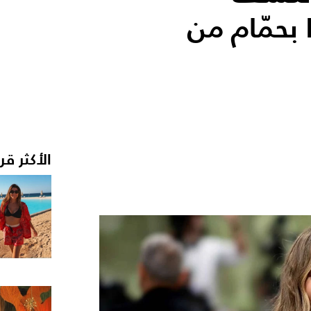
استعدادها لـ Met Gala بحمّام من
الأكثر قر