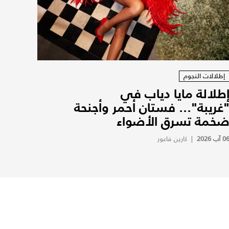
إطلالات النجوم
طلالة مايا دياب في
غريبة"... فستان أحمر وأجنحة
خمة تسرق الأضواء
0 آب 2026
|
كارين فاعور