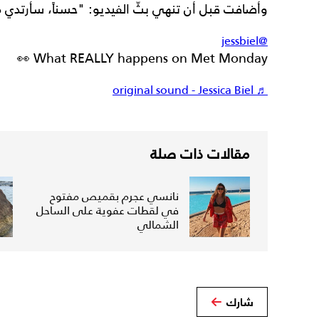
وأضافت قبل أن تنهي بثّ الفيديو: "حسناً، سأرتدي 
@jessbiel
What REALLY happens on Met Monday 👀
♬ original sound - Jessica Biel
مقالات ذات صلة
نانسي عجرم بقميص مفتوح
في لقطات عفوية على الساحل
الشمالي
شارك