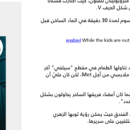
وبوليتان للفنون، حيث اختارت فستاناً
 شكل الحرف V.
وكشفت بييل أنها استحمّت بعشرين رطلاً من ملح إبسوم لمدة 30 دقيقة في الماء الساخن قبل
While the kids are out
لأميركية البالغة من العمر 42 عاماً أثناء تناولها الطعام في مقطع "سيلفي" آخر
على TikTok: "مرحباً يا رفاق، من المفترض أن أرتدي ملابسي من أجل Met، لكن كان عليّ أن
ما كان أعضاء فريقها الساحر يحاولون بشكل
دد".
الفندق حيث يمكن رؤية ثوبها الزهري
تلقيين على سريرها.