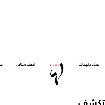
نساء ملهمات
لايف ستايل
صح
ل تكشف