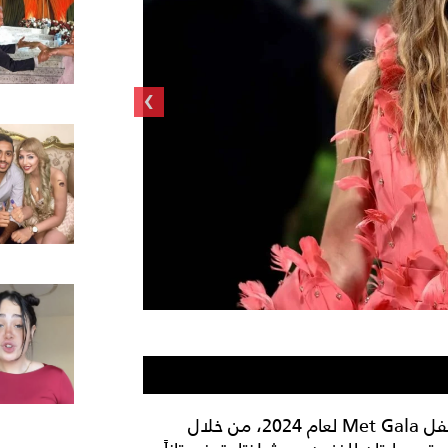
›
شاركت جيسيكا بييل أسرارها حول كيفية استعدادها لحفل Met Gala لعام 2024، من خلال