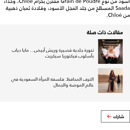
أسود من نوع Grain de Poudre مقترن بحزام Chloé، وحذاء
Saada المسطّح من جلد العجل الأسود، وقلادة ثعبان ذهبية
من Chloé.
مقالات ذات صلة
تنورة جلدية قصيرة وريش أبيض... مايا دياب
بأسلوب فيكتوريا سيكريت
الترف المحافظ: فلسفة المرأة السعودية في
عالم الموضة والجمال
شارك