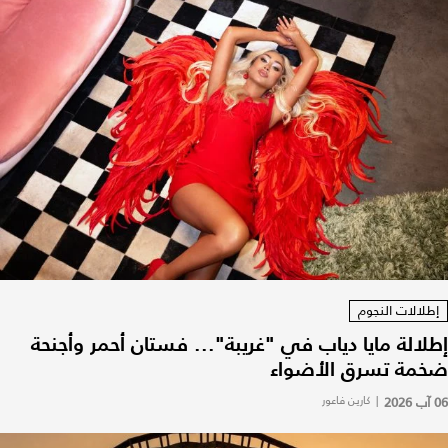
إطلالات النجوم
إطلالة مايا دياب في "غريبة"... فستان أحمر وأجنحة
ضخمة تسرق الأضواء
06 آب 2026
|
كارين فاعور