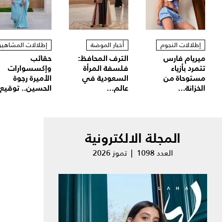
إطلالات النجوم
أخبار الموضة
إطلالات المشاهير
ميريام فارس
الترف المحافظ:
حقائب
تتمرد بأزياء
فلسفة المرأة
وإكسسوارات
مستوحاة من
السعودية في
الأميرة رجوة
الخزانة...
عالم...
الحسين.. توقيع.
المجلة الالكترونية
العدد 1098 | تموز 2026