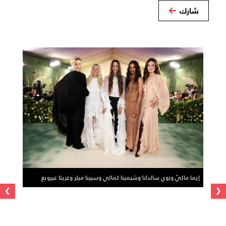
شارك
إيما ماكيّ وزوي سالدانا وشيمينا كمالي وسيينا ميلر وغريتا غيرويغ
›
‹