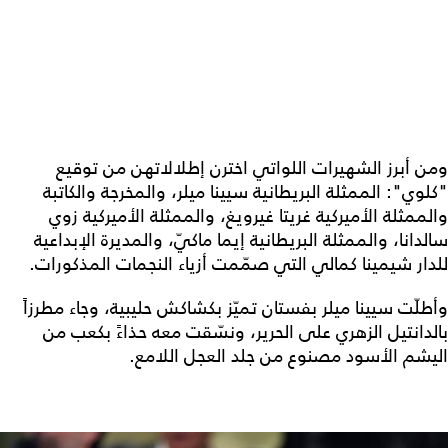
ومن أبرز الشهيرات اللواتي اخترن إطلالاتهن من توقيع
"كلوي": الممثلة البريطانية سيينا ميلر، والمخرجة والكاتبة
والممثلة الأميركية غريتا غيرويغ، والممثلة الأميركية زوي
سالدانا، والممثلة البريطانية إيما ماكيّ، والمديرة الإبداعية
للدار شيمينا كمالي التي صمّمت أزياء النجمات المذكورات.
وأطلّت سيينا ميلر بفستان تميّز بكشاكش حليبية، وجاء مطرزاً
بالدانتيل الزهري على الحرير، ونسّقت معه حذاءً بكعب من
اليشم الأسود مصنوع من جلد العجل اللامع.