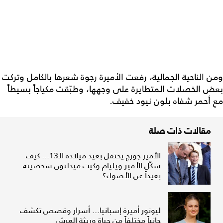
ومن الناحية الجمالية، رفعت الأميرة رجوة شعرها بالكامل وتركت
بعض الخصلات المتطايرة على وجهها، وطبّقت مكياجاً بسيطاً
مع أحمر شفاه بلون نيود خفيف.
مقالات ذات صلة
الأمير جورج يحتفل بعيد ميلاده الـ13... كيف
شكّل الأمير ويليام وكيت ميدلتون شخصيته
بعيداً عن الأضواء؟
ليونور أميرة إسبانيا... أسرار وقصص تكشف
جانباً مختلفاً من حياة وريثة العرش