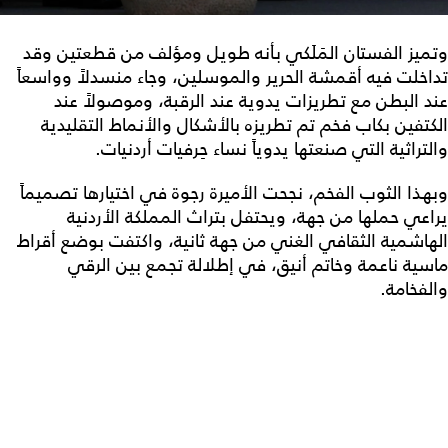
وتميز الفستان المَلَكي بأنه طويل ومؤلف من قطعتين وقد
تداخلت فيه أقمشة الحرير والموسلين، وجاء منسدلاً وواسعاً
عند البطن مع تطريزات يدوية عند الرقبة، وموصولاً عند
الكتفين بكاب فخم تم تطريزه بالأشكال والأنماط التقليدية
والتراثية التي صنعتها يدوياً نساء حِرفيات أردنيات.
وبهذا الثوب الفخم، نجحت الأميرة رجوة في اختيارها تصميماً
يراعي حملها من جهة، ويحتفل بتراث المملكة الأردنية
الهاشمية الثقافي الغني من جهة ثانية، واكتفت بوضع أقراط
ماسية ناعمة وخاتم أنيق، في إطلالة تجمع بين الرقي
والفخامة.