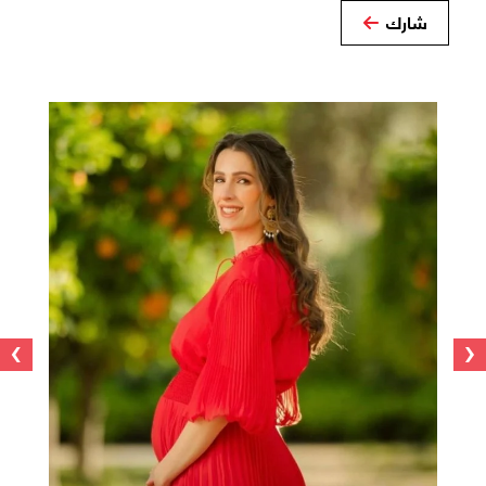
شارك
›
‹