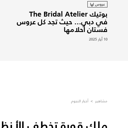
عروس لها
بوتيك The Bridal Atelier
في دبي... حيث تجد كل عروس
فستان أحلامها
10 أيار 2025
مشاهير
>
أخبار النجوم
ملك قورة تخطف الأنظار