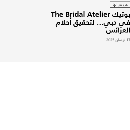
عروس لها
بوتيك The Bridal Atelier
ي دبي... لتحقيق أحلام
لعرائس
1 نيسان 2025