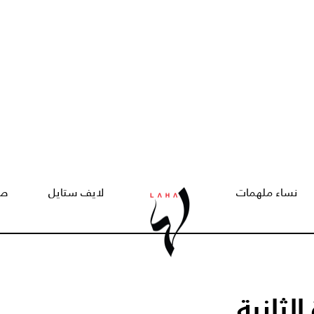
نساء ملهمات
لايف ستايل
صح
لثانية