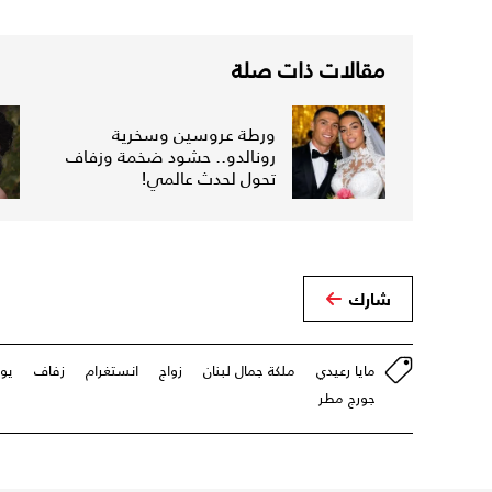
مقالات ذات صلة
ورطة عروسين وسخرية
رونالدو.. حشود ضخمة وزفاف
تحول لحدث عالمي!
شارك
مايا رعيدي
ملكة جمال لبنان
زواج
انستغرام
زفاف
يون
جورج مطر