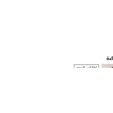
اءة
إطلالات النجوم
ميريام فارس تتمرد بأزياء
مستوحاة من الخزانة...
إطلالات النجوم