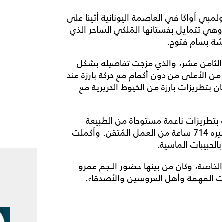
بي أواكا في العاصمة اليونانية أثينا على
وهي تتمايل بفستانها المَلَكي الساحر الذي
يشة بسام فتوح.
 الثامن عشر، والذي مزجت تفاصيله بشكل
من الأعلى من دون أكمام مع حركة بارزة عند
 بتطريزات بارزة من الخيوط الحريرية مع
 بتطريزات ناعمة مستوحاة من الطبيعة
لتتناغم مع تصميم الفستان الفخم الذي استغرق تحضيره 714 ساعة من العمل المُتقن. وأكملت
الحبيبات الماسية.
لخاصة، وكان من بينها حضور النجم عمرو
ات المهمة وأهل العروسين والأصدقاء.