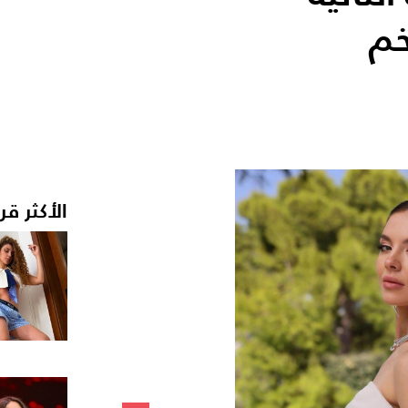
خم
الأكثر قر