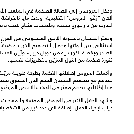
ودخل العروسان إلى الصالة الضخمة في الملعب الأولم
ألحان "زفّوا العروس" التقليدية، وبدت مايا كالفراشة 
اختارته من دار جورج حبيقة، وبلمسات مكياج لافتة بر
وتميّز الفستان بأسلوبه الأنيق المستوحى من القرن
استثناىي بين أنوثتها وجمال التصميم الذي جاء ضيقاً 
الصدر وبقصّة الكورسيه من دوبل كريب، وزُيّن الفستان
تنورة ضخمة من التول المزيّن بالتطريزات نفسها.
وأكملت العروس إطلالتها الفخمة بطرحة طويلة مزيّنة
مايا إطلالتها بطقم مميّز من الذهب الأبيض المرصّع ب
وشهد الحفل الكثير من العروض الممتعة والمفاجآت ا
دياب لإحياء الحفل، إضافة الى عدد كبير من الشخصي