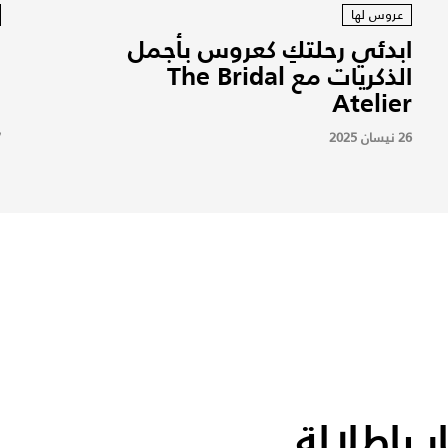
عروس لها
ابدئي رحلتكِ كعروس بأجمل
الذكريات مع The Bridal
ف
Atelier
ا
26 نيسان 2025
7
 بإطلالة