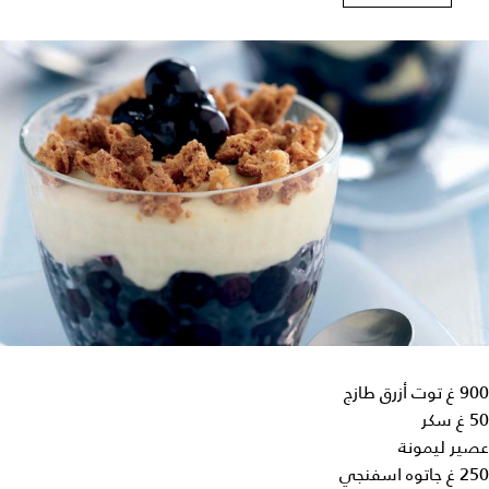
900 غ توت أزرق طازج
50 غ سكر
عصير ليمونة
250 غ جاتوه اسفنجي