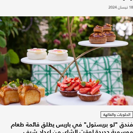
18 نيسان 2024
الحلويات والفاكهة
فندق "لو بريستول" في باريس يطلق قائمة طعام
موسمية جديدة لوقت الشاي من إعداد شيف