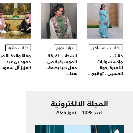
إطلالات المشاهير
أخبار النجوم
عائلات ملكية
حقائب
انسحاب الفرقة
وفاة والدة الأمير
وإكسسوارات
الموسيقية من
حمود بن عبد
الأميرة رجوة
حفل دنيا بطمة..
العزيز آل سعود..
الحسين.. توقيع...
هذا...
المجلة الالكترونية
العدد 1098 | تموز 2026