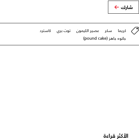
شارك
كريما
سكر
عصير الليمون
توت بري
كاسترد
جاتوه جاهز (pound cake)
الأكثر قراءة