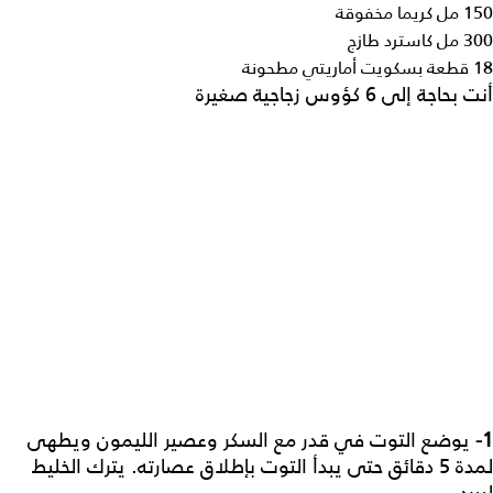
150 مل كريما مخفوقة
300 مل كاسترد طازج
18 قطعة بسكويت أماريتي مطحونة
أنت بحاجة إلى 6 كؤوس زجاجية صغيرة
1-
يوضع التوت في قدر مع السكر وعصير الليمون ويطهى
لمدة 5 دقائق حتى يبدأ التوت بإطلاق عصارته. يترك الخليط