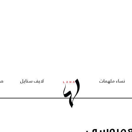
نساء ملهمات
لايف ستايل
صح
لعمروسي