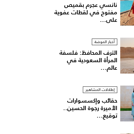
نانسي عجرم بقميص
مفتوح في لقطات عفوية
على...
أخبار الموضة
الترف المحافظ: فلسفة
المرأة السعودية في
عالم...
إطلالات المشاهير
حقائب وإكسسوارات
الأميرة رجوة الحسين..
توقيع...