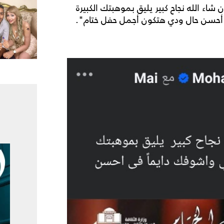
اء الله نجاح كبير يليق بموهبتك الكبيرة
أحسن حال ودي هتكون أجمل حفل ختام".