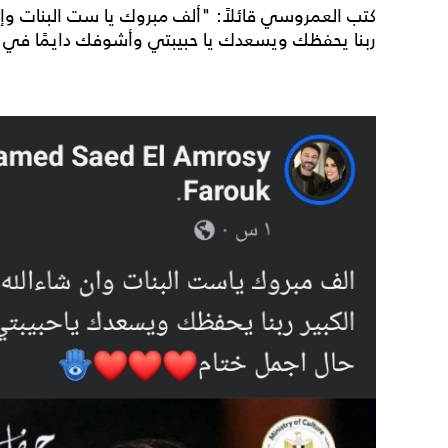
كتب العمروسي قائلاً: "ألف مبروك يا ست البنات وإن ش
ربنا يحفظك ويسعدك يا حبيبتي وأشوفك دايمًا في 