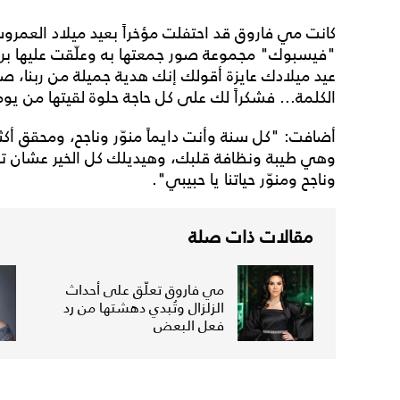
كانت مي فاروق قد احتفلت مؤخراً بعيد ميلاد العم
"فيسبوك" مجموعة صور جمعتها به وعلّقت عليها برسا
عيد ميلادك عايزة أقولك إنك هدية جميلة من ربنا
الكلمة... فشكراً لك على كل حاجة حلوة لقيتها من يو
أضافت: "كل سنة وأنت دايماً منوّر وناجح، ومحقق أكثر
وهي طيبة ونظافة قلبك، وهيديلك كل الخير عشان ت
وناجح ومنوّر حياتنا يا حبيبي".
مقالات ذات صلة
مي فاروق تعلّق على أحداث
الزلزال وتُبدي دهشتها من رد
فعل البعض