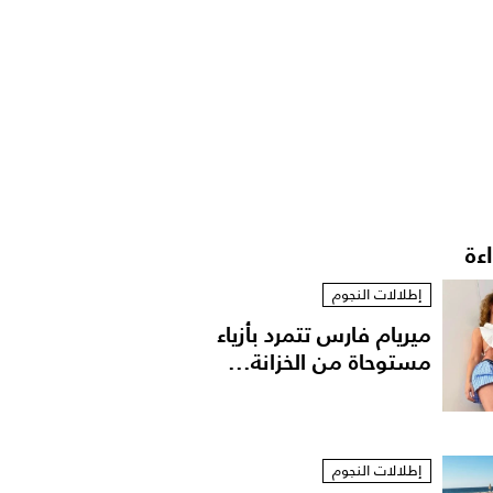
اءة
إطلالات النجوم
ميريام فارس تتمرد بأزياء
مستوحاة من الخزانة...
إطلالات النجوم