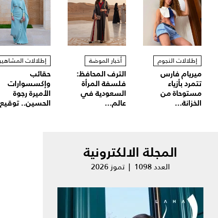
إطلالات النجوم
أخبار الموضة
إطلالات المشاهير
ميريام فارس
الترف المحافظ:
حقائب
تتمرد بأزياء
فلسفة المرأة
وإكسسوارات
مستوحاة من
السعودية في
الأميرة رجوة
الخزانة...
عالم...
الحسين.. توقيع.
المجلة الالكترونية
العدد 1098 | تموز 2026