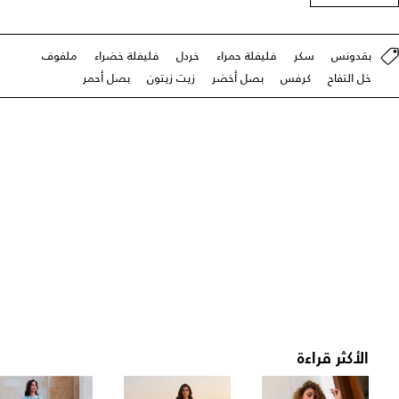
بقدونس
سكر
فليفلة حمراء
خردل
فليفلة خضراء
ملفوف
خل التفاح
كرفس
بصل أخضر
زيت زيتون
بصل أحمر
الأكثر قراءة