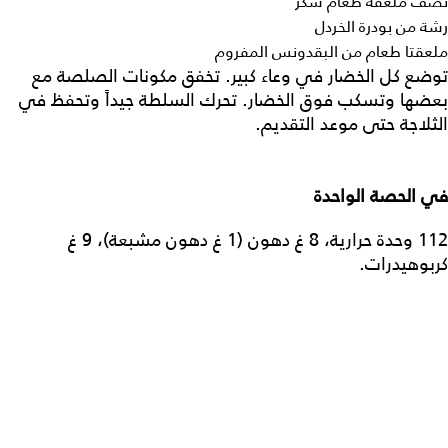
نصف ملعقة طعام سكر
رشة من بودرة الخردل
ملعقتا طعام من البقدونس المفروم
توضع كل الخضار في وعاء كبير. تخفق مكونات الصلصة مع
بعضها وتسكب فوق الخضار. تحرك السلطة جيداً وتحفظ في
الثلاجة حتى موعد التقديم.
في
الحصة
الواحدة
112 وحدة حرارية، 8 غ دهون (1 غ دهون مشبعة)، 9 غ
كربوهيدرات.