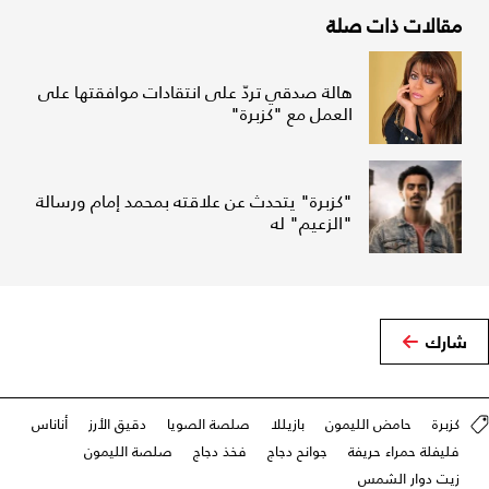
مقالات ذات صلة
هالة صدقي تردّ على انتقادات موافقتها على
العمل مع "كزبرة"
"كزبرة" يتحدث عن علاقته بمحمد إمام ورسالة
"الزعيم" له
شارك
كزبرة
حامض الليمون
بازيللا
صلصة الصويا
دقيق الأرز
أناناس
فليفلة حمراء حريفة
جوانح دجاج
فخذ دجاج
صلصة الليمون
زيت دوار الشمس