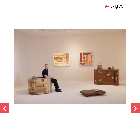
شارك
›
‹