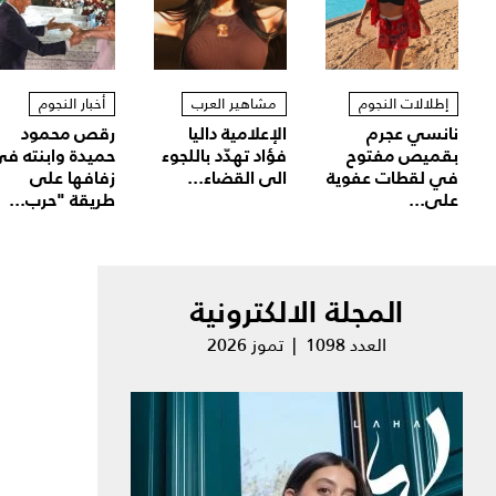
إطلالات النجوم
مشاهير العرب
أخبار النجوم
نانسي عجرم
الإعلامية داليا
رقص محمود
بقميص مفتوح
فؤاد تهدّد باللجوء
حميدة وابنته ف
في لقطات عفوية
الى القضاء...
زفافها على
على...
طريقة "حرب...
المجلة الالكترونية
العدد 1098 | تموز 2026