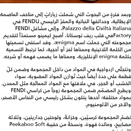
وبعد فترةٍ من البحوث التي شملت زياراتٍ إلى متاحف العاصمة
الإيطالية، وحدائقها النباتية والمقرّ الرئيسي لـFENDI في
Palazzo della Civiltà Italiana، وإلى مشاغل FENDI
Factoryفي قلب ريف توسكانا، أصبح كيمينو مستعدّاً لتقديم
مجموعته التي حملت اسم ænigma. وقد استقى تسميتها
من الكلمة اللاتينية ومعناها لغز أو أحجية، كما ترتبط التسمية
بكلمة enigma الإنكليزية، ومعناها ما يصعب فهمه أو شرحه.
وتتجلّى ازدواجية في المواد من داخل المجموعة وضمن كلّ
قطعة على حدة أيضاً حيث تُوازن المواد العضوية، سواء
الخشب أو الحجر، في علاقتها مع المواد المعالَجة مثل المعدن.
ويطرح المصمّم ضمن المجموعة زوجاً من كراسي FENDI
بمواد مختلفة؛ أحدها يتكون بشكل رئيسي من النحاس الأصفر،
والآخر من الألومنيوم.
تضمّ المجموعة كرسيّين، وخزانةً، ولوحتين جداريتين، وثلاثة
مصابيح، ومائدة قهوة، ونسخةً من حقيبة Peekaboo Soft