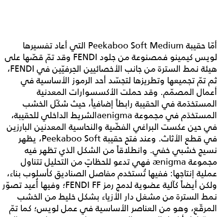
أمّا حقيبة Peekaboo Soft Medium التي أعاد تفسيرها
لويس كيمينو فمصنوعة من جلود FENDI وقد تمّ قصّها على
هيئة نمط السترة من جانب الأخصائيين الحِرفيّين في FENDI،
ثم تمّ تجميعها وتطريزها لتجسّد أحد الرموز الأساسية في
أعمال المصمّم. وقد حملت الأكسسوارات المعدنية
المستخدَمة في الحقيبة رابطاً إضافياً، حيث شكّل الخشب
المستخدَم في مجموعة aenigmaالشريط الداخلي للحقيبة،
في حين عكست البراغي الفضّية والنحاسية المعدنين البارزين
في قطع الأثاث. وعند فتح حقيبة Peekaboo Soft، يظهر
نسيج خشبي خفي. وانطلاقاً من الشكل الذي تظهر فيه
مجموعة ænigma فهي تدعو للحظاتٍ من التحليل تتناول
عملية إنتاجها: ففيها تُستخدم مفاصل الصناديق كأسلوب بناء،
ولكن أيضاً كآلية عضوية لدمج رمز FENDI FF؛ وفيها أُعيد تصوّر
نمط السترة من مشغل دار الأزياء بشكل خليط من الخشب
المرقّع، وهو من العناصر الأساسية في عمل لويس؛ كما تمّ