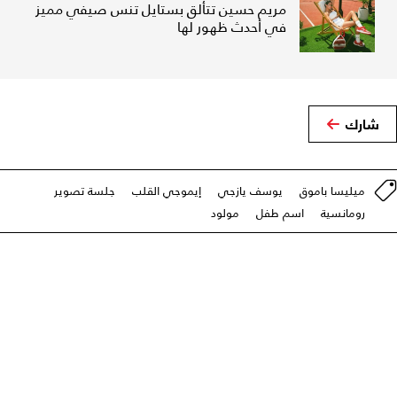
مريم حسين تتألق بستايل تنس صيفي مميز
في أحدث ظهور لها
شارك
ميليسا باموق
يوسف يازجي
إيموجي القلب
جلسة تصوير
رومانسية
اسم طفل
مولود