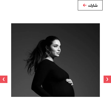
شارك
›
‹