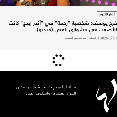
أخبار النجوم
فرح يوسف: شخصية "رحمة" في "أندر إيدج" كانت
الأصعب في مشواري الفني (فيديو)
07 آب 2026
|
القاهرة - شريف عبد الفهيم
مجلة لها تهتم بدعم الشباب وتمكين
المرأة العصرية وأسلوب الحياة.