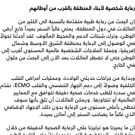
رعاية شخصية لأبناء المنطقة بالقرب من أوطانهم
إن البحث عن رعاية طبية متقدّمة بالنسبة الى الكثير من
العائلات في دول المنطقة، يعني غالباً السفر بعيداً خارج أرض
الوطن، وترك شبكات الدعم والمحيط المألوف. لقد أحدثنا تحولاً
في الوصول إلى الرعاية بمنطقة الشرق الأوسط وشمال
إفريقيا، وجعلنا العلاجات الشخصية عالمية المستوى أقرب إلى
الوطن حتى لا تضطر العائلات بعد الآن إلى البحث عن حلول
في الخارج.
وبداية من جراحات حديثي الولادة، وعمليات أمراض القلب
الخلقية وصولاً إلى دعم الجهاز التنفسي والقلب ECMO، نقدّم
في سدرة للطب خدمات صحية دقيقة تتوافق مع المعايير
العالمية أو تتجاوزها. ويمكن العائلات أن تثق بأنها سوف
تحظى بأعلى مستوى من الرعاية بدون ذلك الإجهاد الإضافي
الذي غالباً ما يصاحب السفر إلى أماكن بعيدة.
إن ما يميزنا هو تركيزنا على الرعاية الصحية الدقيقة من خلال
رعاية القلب المتخصّصة التي نقدمها بناءً على التاريخ الطبي