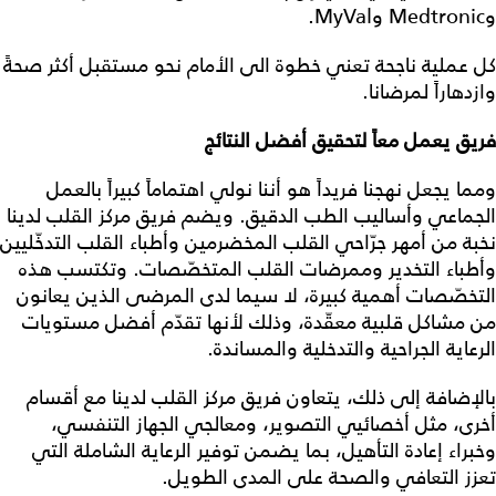
وMedtronic وMyVal.
كل عملية ناجحة تعني خطوة الى الأمام نحو مستقبل أكثر صحةً
وازدهاراً لمرضانا.
فريق يعمل معاً لتحقيق أفضل النتائج
ومما يجعل نهجنا فريداً هو أننا نولي اهتماماً كبيراً بالعمل
الجماعي وأساليب الطب الدقيق. ويضم فريق مركز القلب لدينا
نخبة من أمهر جرّاحي القلب المخضرمين وأطباء القلب التدخّليين
وأطباء التخدير وممرضات القلب المتخصّصات. وتكتسب هذه
التخصّصات أهمية كبيرة، لا سيما لدى المرضى الذين يعانون
من مشاكل قلبية معقّدة، وذلك لأنها تقدّم أفضل مستويات
الرعاية الجراحية والتدخلية والمساندة.
بالإضافة إلى ذلك، يتعاون فريق مركز القلب لدينا مع أقسام
أخرى، مثل أخصائيي التصوير، ومعالجي الجهاز التنفسي،
وخبراء إعادة التأهيل، بما يضمن توفير الرعاية الشاملة التي
تعزز التعافي والصحة على المدى الطويل.