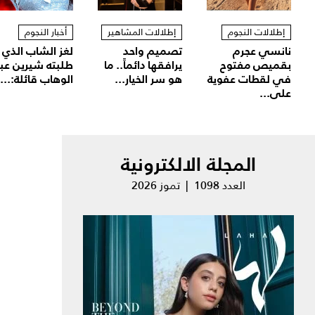
إطلالات النجوم
إطلالات المشاهير
أخبار النجوم
نانسي عجرم
تصميم واحد
لغز الشاب الذي
بقميص مفتوح
يرافقها دائماً.. ما
طلبته شيرين عب
في لقطات عفوية
هو سر الخيار...
الوهاب قائلة:...
على...
المجلة الالكترونية
العدد 1098 | تموز 2026