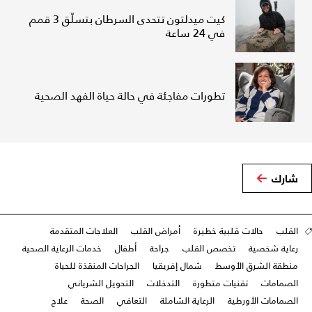
كيت ميدلتون تتحدى السرطان بتسلّق 3 قمم
في 24 ساعة
تطورات مفاجئة في حالة حياة الفهد الصحية
شارك
القلب
حالات قلبية خطيرة
أمراض القلب
العلاجات المتقدمة
رعاية شخصية
تخصص القلب
جراحة
أطفال
خدمات الرعاية الصحية
منطقة الشرق الأوسط
شمال إفريقيا
الجراحات المنقذة للحياة
الصمامات
تقنيات متطورة
التدخلات
التحويل الشرياني
الصمامات الأورطية
الرعاية الشاملة
التعافي
الصحة
علاج