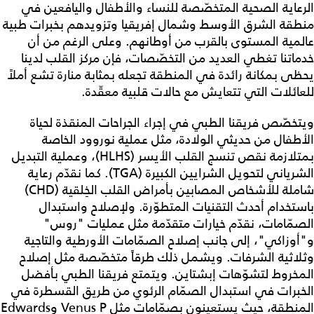
الرعاية الصحية المتخصّصة للنساء والأطفال واليافعين في
منطقة الشرق الأوسط وشمال إفريقيا وتزويدهم بخبرات طبية
عالمية المستوى بالقرب من أوطانهم. وعلى الرغم من أن
خدماتنا تغطي العديد من التخصّصات، فإن مركز القلب لدينا
يحظى بمكانة رائدة في المنطقة تجعله بمثابة منارة تشع أملاً
للعائلات التي تتعايش مع حالات قلبية معقّدة.
ويتخصّص فريقنا الطبي في إجراء الجراحات المنقذة لحياة
الأطفال من حديثي الولادة، مثل عملية نوروود الخاصة
بمتلازمة نقص تنسج القلب الأيسر (HLHS)، وعملية التبديل
الشرياني لتحويل الشرايين الكبيرة (TGA). كما نقدّم رعاية
شاملة للأشخاص المصابين بأمراض القلب الخِلقية (CHD)
باستخدام أحدث التقنيات المتطوّرة. ولإصلاح واستبدال
الصمّامات، نقدّم خيارات متقدّمة مثل عمليات "روس"
و"أوزاكي"، إلى جانب إصلاح الصمّامات الأورطية والتاجية
وثلاثية الشرفات. ويشمل ذلك طرقاً متخصّصة مثل إصلاح
المخروط لتشوّهات إبشتاين. ويتمتع فريقنا الطبي بأفضل
الخبرات في استبدال الصمّام الرئوي من طريق القسطرة في
المنطقة، حيث يستعينون بصمّامات مثل Venus P وEdwards