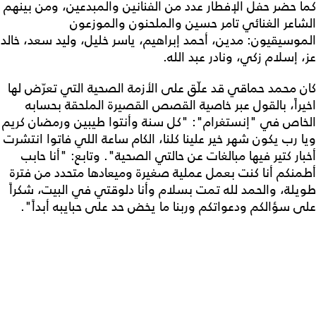
كما حضر حفل الإفطار عدد من الفنانين والمبدعين، ومن بينهم
الشاعر الغنائي تامر حسين والملحنون والموزعون
الموسيقيون: مدين، أحمد إبراهيم، ياسر خليل، وليد سعد، خالد
عز، إسلام زكي، ونادر عبد الله.
كان محمد حماقي قد علّق على الأزمة الصحية التي تعرّض لها
اخيراً، بالقول عبر خاصية القصص القصيرة الملحقة بحسابه
الخاص في "إنستغرام": "كل سنة وأنتوا طيبين ورمضان كريم
ويا رب يكون شهر خير علينا كلنا، الكام ساعة اللي فاتوا انتشرت
أخبار كتير فيها مبالغات عن حالتي الصحية". وتابع: "أنا حابب
أطمنكم أنا كنت بعمل عملية صغيرة وميعادها متحدد من فترة
طويلة، والحمد لله تمت بسلام وأنا دلوقتي في البيت، شكراً
على سؤالكم ودعواتكم وربنا ما يخض حد على حبايبه أبداً".