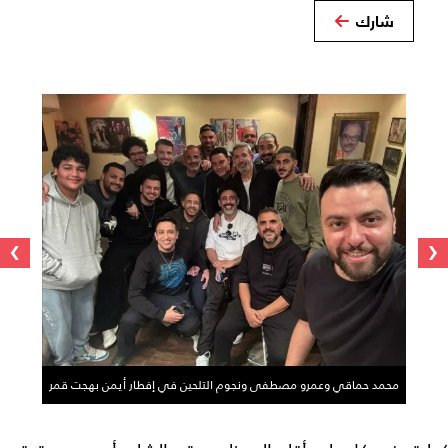
شارك
›
‹
محمد حماقي وعمرو مصطفى ونجوم التلحين في إفطار أيمن بهجت قمر