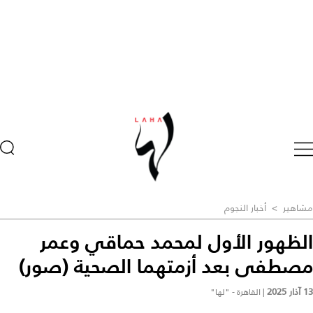
مشاهير
>
أخبار النجوم
الظهور الأول لمحمد حماقي وعمر
مصطفى بعد أزمتهما الصحية (صور)
13 آذار 2025
|
القاهرة - "لها"