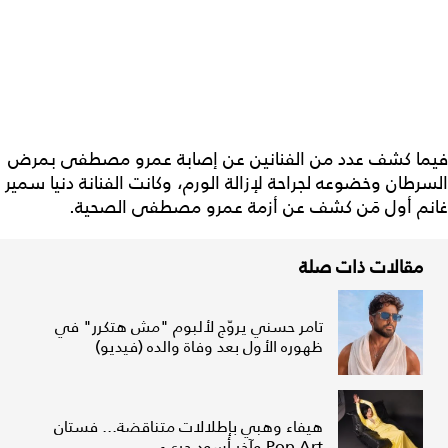
فيما كشف عدد من الفنانين عن إصابة عمرو مصطفى بمرض
السرطان وخضوعه لجراحة لإزالة الورم، وكانت الفنانة دنيا سمير
غانم أول مَن كشف عن أزمة عمرو مصطفى الصحية.
مقالات ذات صلة
تامر حسني يروّج لألبوم "مش هتكرر" في
ظهوره الأول بعد وفاة والده (فيديو)
هيفاء وهبي بإطلالات متناقضة... فستان
Pop Art وآخر أسود جريء