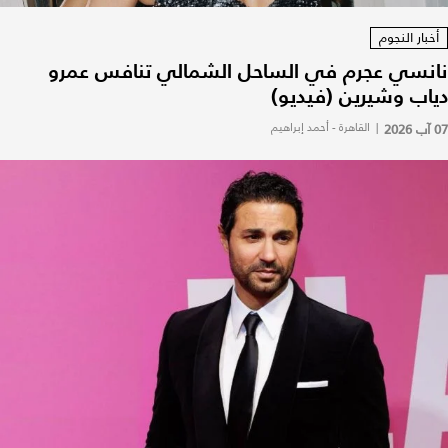
أخبار النجوم
نانسي عجرم في الساحل الشمالي تنافس عمرو
دياب وشيرين (فيديو)
07 آب 2026
|
القاهرة - أحمد إبراهيم