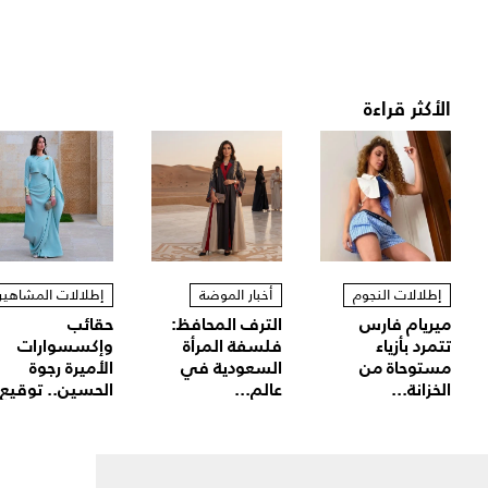
الأكثر قراءة
إطلالات النجوم
أخبار الموضة
إطلالات المشاهير
ميريام فارس
الترف المحافظ:
حقائب
تتمرد بأزياء
فلسفة المرأة
وإكسسوارات
مستوحاة من
السعودية في
الأميرة رجوة
الخزانة...
عالم...
الحسين.. توقيع.