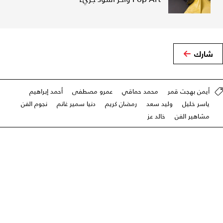
شارك
أيمن بهجت قمر
محمد حماقي
عمرو مصطفى
أحمد إبراهيم
ياسر خليل
وليد سعد
رمضان كريم
دنيا سمير غانم
نجوم الفن
مشاهير الفن
خالد عز