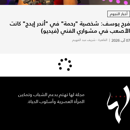
أخبار النجوم
فرح يوسف: شخصية "رحمة" في "أندر إيدج" كانت
الأصعب في مشواري الفني (فيديو)
07 آب 2026
|
القاهرة - شريف عبد الفهيم
مجلة لها تهتم بدعم الشباب وتمكين
المرأة العصرية وأسلوب الحياة.