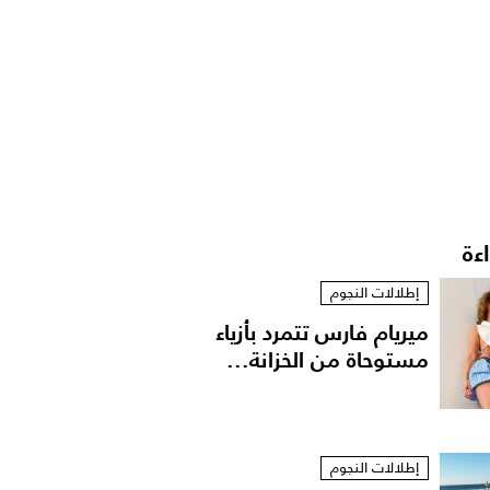
اءة
إطلالات النجوم
ميريام فارس تتمرد بأزياء
مستوحاة من الخزانة...
إطلالات النجوم