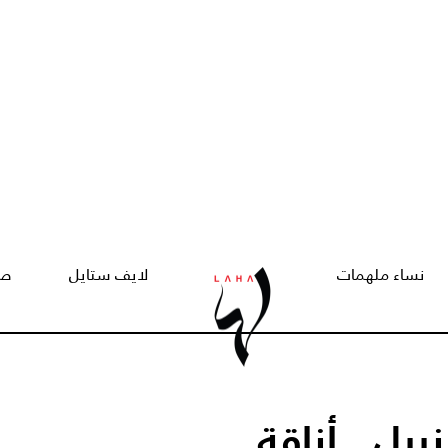
نساء ملهمات
لايف ستايل
صح
بيل.. أناقة