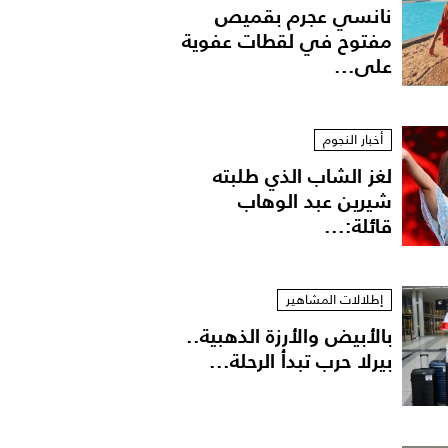
نانسي عجرم بقميص
مفتوح في لقطات عفوية
على...
أخبار النجوم
لغز الشاب الذي طلبته
شيرين عبد الوهاب
قائلة:...
 باطلالة شرقية
إطلالات المشاهير
بالأبيض والأرزة الذهبية..
بيرلا حرب تبدأ الرحلة...