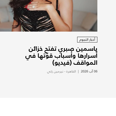
أخبار النجوم
ياسمين صبري تفتح خزائن
أسرارها وأسباب قوّتها في
المواقف (فيديو)
06 آب 2026
|
القاهرة - نيرمين زكي