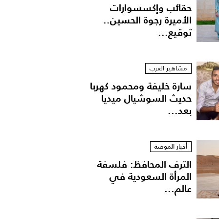
حقائب وإكسسوارات
الأميرة رجوة الحسين..
توقيع...
مشاهير العرب
سارة خليفة ومحمود كهربا
حديث السوشيال ميديا
بعد...
أخبار الموضة
الترف المحافظ: فلسفة
المرأة السعودية في
عالم...