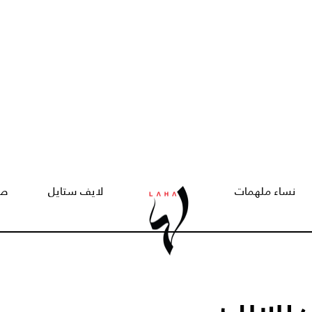
نساء ملهمات
لايف ستايل
صح
 بسبب