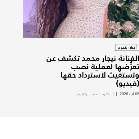
أخبار النجوم
لفنانة نيجار محمد تكشف عن
عرُّضها لعملية نصب
تستغيث لاسترداد حقها
فيديو)
0 آب 2026
|
القاهرة - أحمد إبراهيم