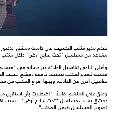
تقدم مدير مكتب التصنيف في جامعة دمشق الدكتور مرو
مشاهد من مسلسل "تحت سابع أرض" داخل مكتب يض
وأعلن الراعي تفاصيل الحادثة عبر حسابه في "فيس
منصبه كمدير لمكتب تصنيف جامعة دمشق بسبب الم
تفاصيل أخرى عن الحادثة، وبينها إفراغ المكتب من مح
وعلق على المنشور قائلاً: "اضطررت بأن استقيل م
دمشق بسبب مسلسل "تحت سابع أرض"، بسبب اقتحا
تصوير المسلسل ضمن المكتب".