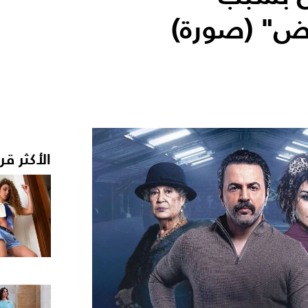
ض" (صورة)
الأكثر قر