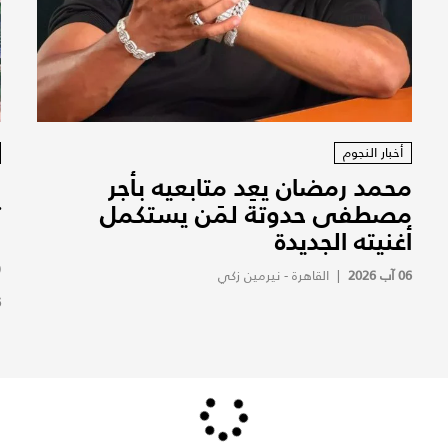
أخبار النجوم
محمد رمضان يعِد متابعيه بأجر
ا
مصطفى حدوتة لمَن يستكمل
ت
أغنيته الجديدة
و
(
06 آب 2026
|
القاهرة - نيرمين زكي
6