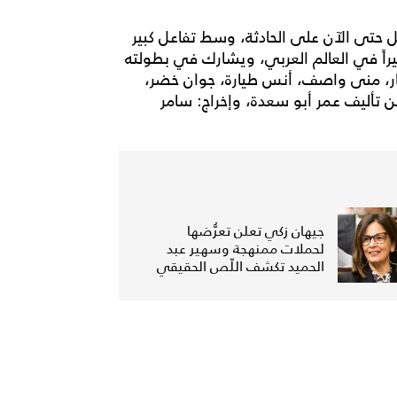
حتى الآن على الحادثة، وسط تفاعل كبير
راً في العالم العربي، ويشارك في بطولته
ر، منى واصف، أنس طيارة، جوان خضر،
 تأليف عمر أبو سعدة، وإخراج: سامر
جيهان زكي تعلن تعرُّضها
لحملات ممنهجة وسهير عبد
الحميد تكشف اللّص الحقيقي