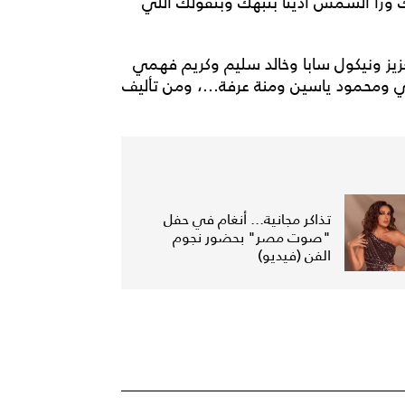
يك ورا الشمس أدينا بنبهك وبنقولك اللي
يز ونيكول سابا وخالد سليم وكريم فهمي
 ومحمود ياسين ومنة عرفة...، ومن تأليف
تذاكر مجانية... أنغام في حفل
"صوت مصر" بحضور نجوم
الفن (فيديو)