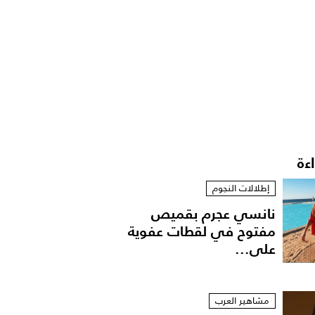
اءة
إطلالات النجوم
نانسي عجرم بقميص
مفتوح في لقطات عفوية
على...
مشاهير العرب