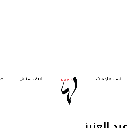
نساء ملهمات
لايف ستايل
صح
د العزيز