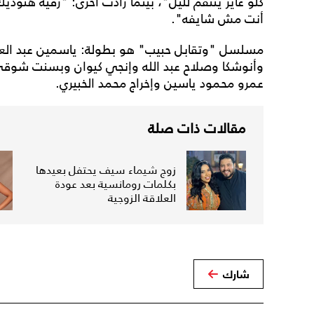
كلو عايز ينتقم لليل"، بينما زادت أخرى: "رقية هتود
أنت مش شايفه".
مسلسل "وتقابل حبيب" هو بطولة: ياسمين عبد العز
وأنوشكا وصلاح عبد الله وإنجي كيوان وبسنت شوقي
عمرو محمود ياسين وإخراج محمد الخبيري.
مقالات ذات صلة
زوج شيماء سيف يحتفل بعيدها
بكلمات رومانسية بعد عودة
العلاقة الزوجية
شارك