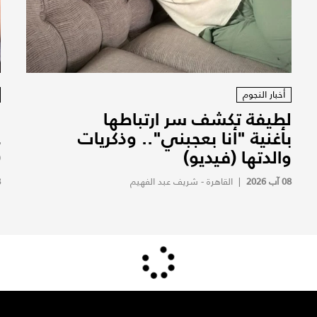
أخبار النجوم
لطيفة تكشف سر ارتباطها
ل
بأغنية "أنا بعجبني".. وذكريات
ع
والدتها (فيديو)
(
08 آب 2026
|
القاهرة - شريف عبد الفهيم
8