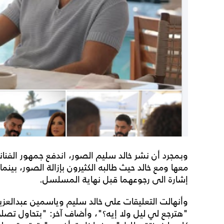
وبمجرد أن نشر خالد سليم الصور، اندفع جمهور الفنانة
معها ومع خالد حيث طالبه الكثيرون بإزالة الصور، بينم
إشارة الى رجوعهما قبل نهاية المسلسل.
وأنهالت التعليقات على خالد سليم وياسمين عبدالعزي
"هترجع لي ليل ولا إيه؟"، وأضاف آخر: "بتحاول تصلح