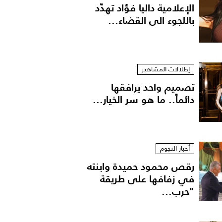
الإعلامية داليا فؤاد تهدّد
باللجوء الى القضاء...
إطلالات المشاهير
تصميم واحد يرافقها
دائماً.. ما هو سر الخيار...
لد سليم
أخبار النجوم
رقص محمود حميدة وابنته
في زفافها على طريقة
"حرب...