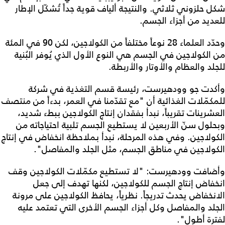
شكل حلزوني ثلاثي. والنتيجة ألياف قوية جداً تُشكّل الإطار
للعديد من أجزاء الجسم.
وحدّد العلماء 28 نوعاً مختلفاً من الكولاجين، لكن 90 في المئة
من الكولاجين في الجسم هي النوع الأول الذي يُوفر البُنية
للجلد والعظام والأوتار والأربطة.
وأكدت جو وودهيرست، رئيسة قسم التغذية في شركة
للمكمّلات الغذائية أن "مع تقدّمنا ​​في العمر، بدءاً من منتصف
العشرينات تقريباً، نبدأ بفقدان إنتاج الكولاجين ببطء شديد،
وبحلول سنّ الأربعين لا يستطيع الجسم تلبية احتياجاته من
الكولاجين. وفي هذه المرحلة، نبدأ بملاحظة انخفاض في إنتاج
الكولاجين في مناطق الجسم، مثل الجلد والمفاصل".
وأضافت وودهيرست: "لا تستطيع مكمّلات الكولاجين وقف
انخفاض إنتاج الجسم للكولاجين، لكنها تهدف إلى جعل
الانخفاض يحدث تدريجاً. نظرياً، يحافظ الكولاجين على مرونة
الجلد والمفاصل وكل أجزاء الجسم الأخرى التي تعتمد عليه
لفترة أطول".