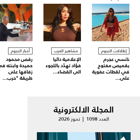
إطلالات النجوم
مشاهير العرب
أخبار النجوم
نانسي عجرم
الإعلامية داليا
رقص محمود
بقميص مفتوح
فؤاد تهدّد باللجوء
حميدة وابنته ف
في لقطات عفوية
الى القضاء...
زفافها على
على...
طريقة "حرب...
المجلة الالكترونية
العدد 1098 | تموز 2026