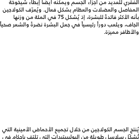
الفقري للعديد من أجزاء الجسم ويمكنه أيضاً إبطاء شيخوخة
المفاصل والعضلات والعظام بشكل فعال. ويُعرّف الكولاجين
بأنه الأكثر فائدةً للبشرة، إذ يُشكل 75 في المئة من وزنها
الجاف، ويلعب دوراً رئيسياً في جعل البشرة نضرةً والشعر صحياً
والأظافر مميزة.
يُنتج الجسم الكولاجين من خلال تجميع الأحماض الأمينية التي
تُشكّل سلاسل طويلة من البوليببتيدات التي تلتف بإحكام في