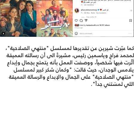
كما عبّرت شيرين عن تقديرها لمسلسل "منتهي الصلاحية"،
لمحمد فراج وياسمين رئيس، مشيرةً الى أن رسالته العميقة
أثّرت فيها شخصياً، ووصفت العمل بأنه يتمتع بجمال وإبداع
يلامس الوجدان، حيث قالت: "وكمان شكر كبير لمسلسل
"منتهي الصلاحية" على الجمال والإبداع والرسالة العميقة
اللي لمسَتني جداً".