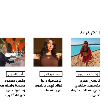
الأكثر قراءة
إطلالات النجوم
مشاهير العرب
أخبار النجوم
نانسي عجرم
الإعلامية داليا
رقص محمود
بقميص مفتوح
فؤاد تهدّد باللجوء
حميدة وابنته ف
في لقطات عفوية
الى القضاء...
زفافها على
على...
طريقة "حرب...