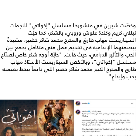
وخصّت شيرين في منشورها مسلسل "إخواتي" للنجمات
نيللي كريم وكندة علوش وروبي، بالشكر، كما حيّت
السيناريست مهاب طارق والمخرج محمد شاكر خضير، مشيدةً
ببصمتهما الإبداعية في تقديم عمل فني متكامل يجمع بين
الحب والتأثير الدرامي، حيث قالت: "حابّة أوجه شكر خاص لصنّاع
مسلسل "إخواتي"، وبالأخص السيناريست الأستاذ مهاب
طارق والمخرج الكبير محمد شاكر خضير اللي دايماً بيحط بصمته
بحب وإبداع".