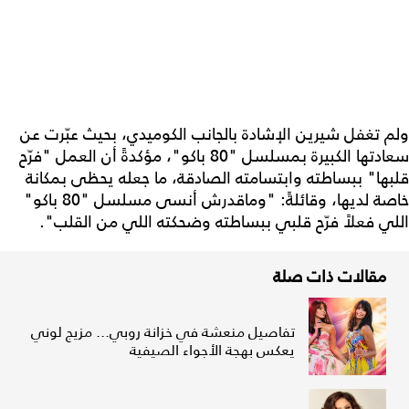
ولم تغفل شيرين الإشادة بالجانب الكوميدي، بحيث عبّرت عن
سعادتها الكبيرة بمسلسل "80 باكو"، مؤكدةً أن العمل "فرّح
قلبها" ببساطته وابتسامته الصادقة، ما جعله يحظى بمكانة
خاصة لديها، وقائلةً: "وماقدرش أنسى مسلسل "80 باكو"
اللي فعلاً فرّح قلبي ببساطته وضحكته اللي من القلب".
مقالات ذات صلة
تفاصيل منعشة في خزانة روبي... مزيج لوني
يعكس بهجة الأجواء الصيفية