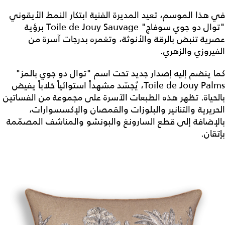
في هذا الموسم، تعيد المديرة الفنية ابتكار النمط الأيقوني
"توال دو جوي سوفاج" Toile de Jouy Sauvage برؤية
عصرية تنبض بالرقة والأنوثة، وتغمره بدرجات آسرة من
الفيروزي والزهري.
كما ينضم إليه إصدار جديد تحت اسم "توال دو جوي بالمز"
Toile de Jouy Palms، يُجسّد مشهداً استوائياً خلاباً يفيض
بالحياة. تظهر هذه الطبعات الآسرة على مجموعة من الفساتين
الحريرية والتنانير والبلوزات والقمصان والإكسسوارات،
بالإضافة إلى قطع السارونغ والبونشو والمناشف المصمّمة
بإتقان.