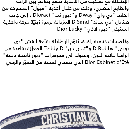
الإطلالة مع تشكيلة من الأحذية تجمع بتناغم بين الراحة
والطابع العصري، وذلك من خلال أحذية "ميول" المفتوحة من
الخلف "دي واي" Dway و"ديوراكت" Dioract ، إلى جانب
صنادل "دي-ساند" D-Sand المزدانة برموز زينيّة مرحة وأحذية
السنيكرز "ديور لاكي" Dior Lucky.
وكلمسات ختامية راقية، تُتوّج الإطلالة بقبّعة القش "دي-
بوبي" D-Bobby و"تيدي-دي" Teddy-D المعزّزة بقاعدة من
الرافيا ثنائية اللون، وصولاً إلى مجوهرات "ديور كابينيه ديتيه"
Dior Cabinet d'Été التي تضفي لمسة من التميّز والرقي.