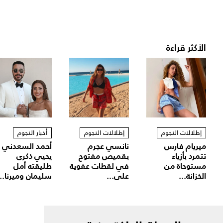
الأكثر قراءة
إطلالات النجوم
إطلالات النجوم
أخبار النجوم
ميريام فارس
نانسي عجرم
أحمد السعدني
تتمرد بأزياء
بقميص مفتوح
يحيي ذكرى
مستوحاة من
في لقطات عفوية
طليقته أمل
الخزانة...
على...
سليمان وميرنا...