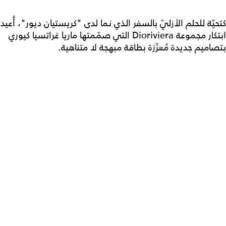
كتحيّة للحلم الأزليّ بالسفر الذي نما لدى "كريستيان ديور"، أُعيد
ابتكار مجموعة Dioriviera التي صمّمتها ماريا غراتسيا كيوري
بتصاميم جديدة مُعزّزة بطاقة مبهجة لا متناهية.