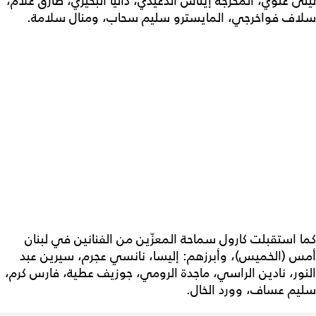
ليلى علوي، المخرجة إيناس الدغيدي، داليا البحيري، طارق علام،
سلاف فواخرجي، المايسترو سليم سحاب، ومنال سلامة.
كما استقبلت كارول سماحة المعزّين من الفنانين في لبنان
أمس (الخميس)، وأبرزهم: إليسا، نانسي عجرم، سيرين عبد
النور، نادين الراسي، ماجدة الرومي، جوزيف عطية، فارس كرم،
سليم عساف، وورد الخال.