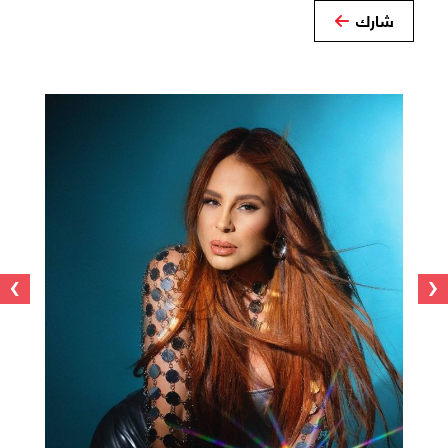
شارك
›
‹