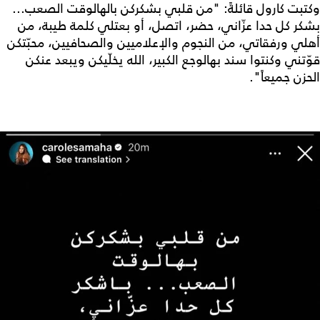
وكتبت كارول قائلةً: "من قلبي بشكركن بالهالوقت الصعب...
بشكر كل حدا عزّاني، حضر، اتصل، أو بعتلي كلمة طيبة، من
أهلي ورفقاتي، من النجوم والإعلاميين والصحافيين، محبّتكن
قوّتني وكنتوا سند بهالوجع الكبير، الله يخلّيكن ويبعد عنكن
الحزن جميعاً".