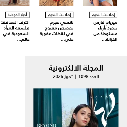
إطلالات النجوم
إطلالات النجوم
أخبار الموضة
ميريام فارس
نانسي عجرم
الترف المحافظ:
تتمرد بأزياء
بقميص مفتوح
فلسفة المرأة
مستوحاة من
في لقطات عفوية
السعودية في
الخزانة...
على...
عالم...
المجلة الالكترونية
العدد 1098 | تموز 2026