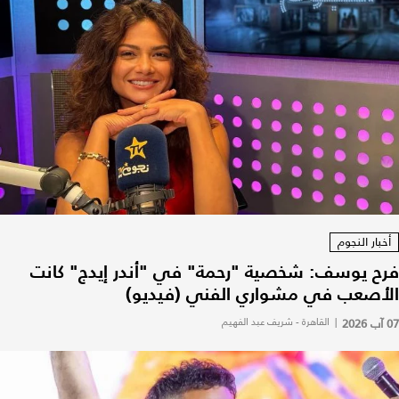
أخبار النجوم
فرح يوسف: شخصية "رحمة" في "أندر إيدج" كانت
الأصعب في مشواري الفني (فيديو)
07 آب 2026
|
القاهرة - شريف عبد الفهيم