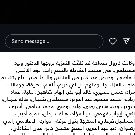
وكانت كارول سماحة قد تلقّت التعزية بزوجها الدكتور وليد
مصطفى، في مسجد الشرطة بالشيخ زايد، يوم الاثنين
الماضي، وحرص عدد كبير من الفنانين والإعلاميين على تقديم
واجب العزاء لها، ومنهم: نيللي كريم، أنغام، لطيفة، جومانا
مراد، حسن عسيري، خالد أبو بكر، إلهام شاهين، لبلبة، عماد
زيادة، محمد محمود عبد العزيز، مصطفى شعبان، هالة سرحان،
سهير جودة، هاني رمزي، وليد توفيق، محمد سامي، أشرف
زكي، إيهاب فهمي، دينا فؤاد، هالة سرحان، عمرو أديب،
إسماعيل فرغلي، المخرجة بتول عرفة، إدوارد، الإعلامي رامي
رضوان، دنيا عبد العزيز، المنتج محسن جابر، منى الشاذلي،