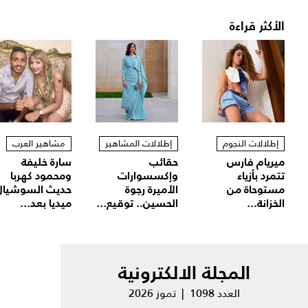
الأكثر قراءة
إطلالات النجوم
إطلالات المشاهير
مشاهير العرب
ميريام فارس
حقائب
سارة خليفة
تتمرد بأزياء
وإكسسوارات
ومحمود كهربا
مستوحاة من
الأميرة رجوة
حديث السوشيال
الخزانة...
الحسين.. توقيع...
ميديا بعد...
المجلة الالكترونية
العدد 1098 | تموز 2026