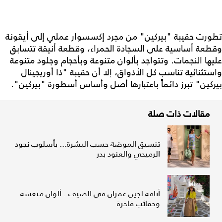
تطورت حقيبة "بيركين" من مجرد إكسسوار عملي إلى أيقونة
وقطعة أساسية على السجادة الحمراء، وقطعة أنيقة تتسابق
عليها النجمات. وتتواجد بألوان متنوعة وبأحجام وجلود متنوعة
واستثنائية تناسب كل الأذواق، إلا أن حقيبة "ذا أوريجينال
بيركين" تبرز دائماً باعتبارها أصل وأساس أسطورة "بيركين".
مقالات ذات صلة
تنسيق الموضة حسب البشرة... بأسلوب نجود
الرميحي والعنود بدر
أناقة لجين عمران في الصيف.. ألوان منعشة
وحقائب فاخرة