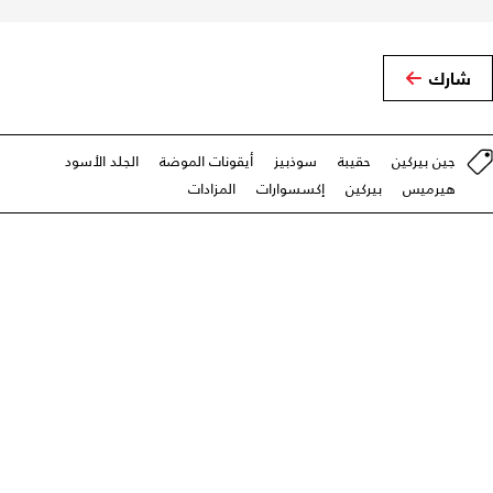
شارك
جين بيركين
حقيبة
سوذبيز
أيقونات الموضة
الجلد الأسود
هيرميس
بيركين
إكسسوارات
المزادات