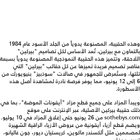
وهذه الحقيبة، المصنوعة يدوياً من الجلد الأسود عام 1984
بالتعاون مع بيركين، تُعد الأساس لكل تصاميم "بيركين"
اللاحقة،⁩ وتتميز هذه الحقيبة النموذجية المصنوعة يدوياً بسبعة
عناصر تصميم فريدة تميزها عن كل حقائب "بيركين" التي
تلتها، وستُعرض للجمهور في صالات "سوذبيز" بنيويورك من
6 إلى 12 يونيو، مما يوفر فرصة نادرة لمشاهدة أصل هذه
الأسطورة.
ويبدأ المزاد على جميع قطع مزاد "أيقونات الموضة"، بما في
ذلك حقيبة بيركين الأصلية، عبر الإنترنت على موقع
sothebys.com من 26 يونيو حتى إغلاق المزاد في 10 يوليو.
ويضم قطع أزياء أيقونية من عروض الأزياء الراقية الشهيرة
لمصممين مثل ألكسندر ماكوين، كريستيان ديور، جون غاليانو،