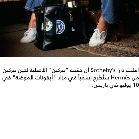
أعلنت دار Sotheby’s أن حقيبة "بيركين" الأصلية لجين بيركين
من Hermès ستُطرح رسمياً في مزاد "أيقونات الموضة" في
10 يوليو في باريس.