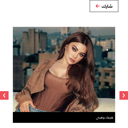
شارك
›
‹
هيفاء وهبي