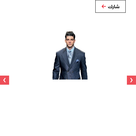
شارك
›
‹