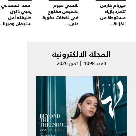
ميريام فارس
نانسي عجرم
أحمد السعدني
تتمرد بأزياء
بقميص مفتوح
يحيي ذكرى
مستوحاة من
في لقطات عفوية
طليقته أمل
الخزانة...
على...
سليمان وميرنا...
المجلة الالكترونية
العدد 1098 | تموز 2026