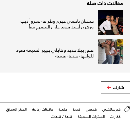
مقالات ذات صلة
فستان نانسي عجرم وطرافة عمرو أديب
وزهري أحمد سعد على المسرح معاً
صور بيلا حديد وهايلي ببيبر القديمة تعود
للواجهة بخدعة رقمية
شارك
فيرساتشي
قميص
قبعة
حقيبة
جاكيتات رجالية
الجينز الممزق
قفازات
السترات السميكة
قبعة / قبعات