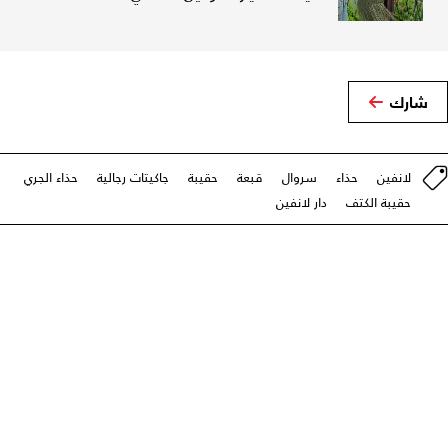
شارك
لانفين
حذاء
سروال
قبعة
حقيبة
جاكيتات رجالية
حذاء الجري
حقيبة الكتف
دار لانفين