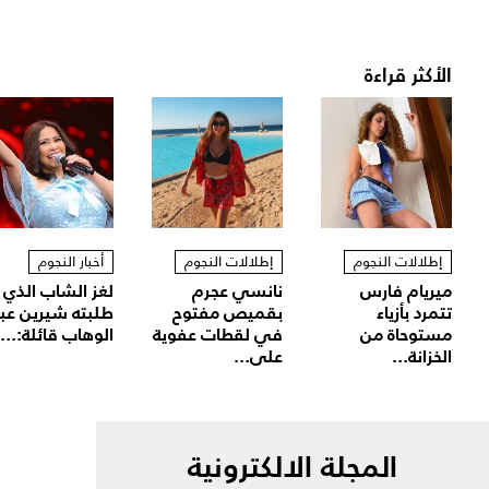
الأكثر قراءة
إطلالات النجوم
إطلالات النجوم
أخبار النجوم
ميريام فارس
نانسي عجرم
لغز الشاب الذي
تتمرد بأزياء
بقميص مفتوح
طلبته شيرين عب
مستوحاة من
في لقطات عفوية
الوهاب قائلة:...
الخزانة...
على...
المجلة الالكترونية