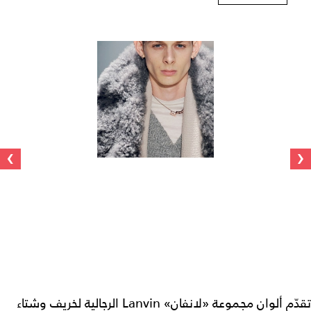
›
‹
تقدّم ألوان مجموعة «لانفان» Lanvin الرجالية لخريف وشتاء