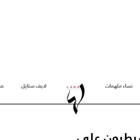
نساء ملهمات
لايف ستايل
صح
يطرون على