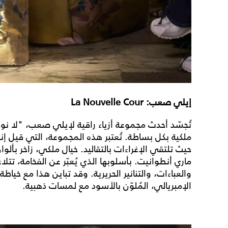
إيلي صعب: La Nouvelle Cour
تُجسّد أحدث مجموعة أزياء راقية لإيلي صعب، "لا نوف
ملكية بكل بساطة. تُعتبر هذه المجموعة، التي قيل إنها ت
حيث تلتقي الإغراءات بالتقاليد. خيال ملكي، زاخر بألوا
ماري أنطوانيت. بأسلوبها الذي يُعبّر عن الفخامة، تتلا
والعباءات، والتنانير الحريرية. وقد تباين هذا مع خياط
الإمبريالي، المُلوّن بالأسود مع لمسات ذهبية.