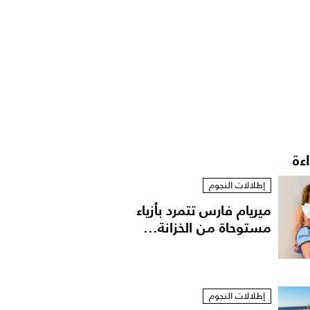
اءة
إطلالات النجوم
ميريام فارس تتمرد بأزياء
مستوحاة من الخزانة...
إطلالات النجوم