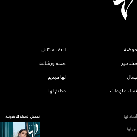
موضة
لايف ستايل
مشاهير
صحة ورشاقة
جمال
لها فيديو
نساء ملهمات
مطبخ لها
أعداد لها
تحميل المجلة الاكترونية
عن لها