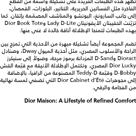
تظهر هذه الطبعات الفريدة على تشكيلة واسعة من القطع
الفاخرة مثل الفساتين الحريرية، التنانير، البلوزات، القمصان،
إلى جانب السارونغ، البونشو والمناشف المصمّمة بإتقان. كما
تزيّنت الحقيبتان الأيقونيتان Lady D-Lite وDior Book Tote
بهذه الطبعات لتمنحا الإطلالة أناقة خالدة لا غنى عنها.
تضم المجموعة أيضاً تشكيلة مبهرة من الأحذية التي تمزج بين
الراحة والأسلوب العصري، مثل أحذية الميول Dway، وصنادل
Dioract وD-Sand المزدانة برموز مرِحة، وصولاً إلى سنيكرز
Dior Lucky العصري. وتكتمل الإطلالة الأنيقة مع قبّعة القش
D-Bobby وقبّعة Teddy-D المصنوعة من الرافيا، بالإضافة
إلى مجوهرات Dior Cabinet d’Été التي تضفي لمسة نهائية
من الفخامة والرقي.
Dior Maison: A Lifestyle of Refined Comfort