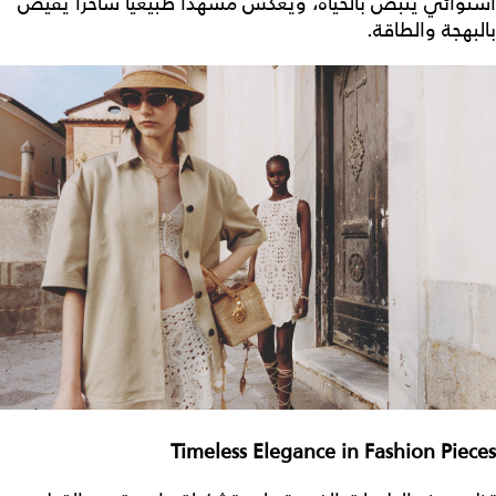
استوائي ينبض بالحياة، ويعكس مشهداً طبيعياً ساحراً يفيض
بالبهجة والطاقة.
Timeless Elegance in Fashion Pieces