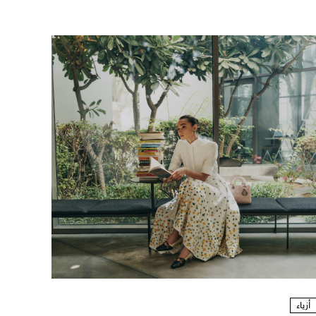
أزياء