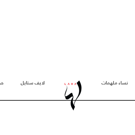
نساء ملهمات
لايف ستايل
صح