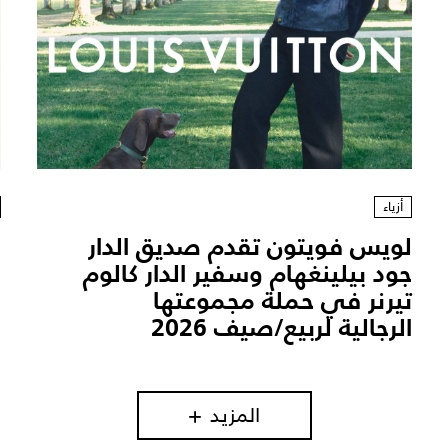
أزياء
لويس فويتون تقدم صديق الدار
ا
جود بيلينغهام وسفير الدار كالوم
"
تيرنر في حملة مجموعتها
ل
الرجالية لربيع/صيف 2026
المزيد