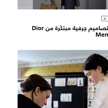
له
تصاميم حِرفية مبتكَرة من Dior
Me