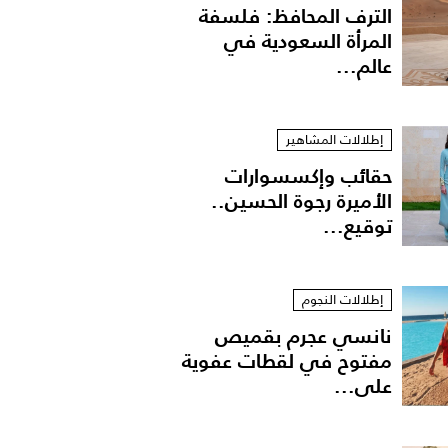
الترف المحافظ: فلسفة
المرأة السعودية في
عالم...
إطلالات المشاهير
حقائب وإكسسوارات
الأميرة رجوة الحسين..
توقيع...
Elie Sa
إطلالات النجوم
نانسي عجرم بقميص
مفتوح في لقطات عفوية
على...