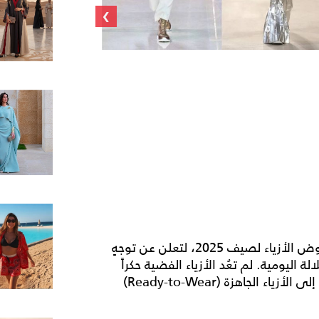
›
إيلي صعب ab
برزت التصاميم الفضّية بشكل لافت على منصات عروض الأزياء لصيف 2025، لتعلن عن توجهٍ
ليومية. لم تعُد الأزياء الفضية حكراً
على السهرات والمناسبات الخاصة، بل شقّت طريقها إلى الأزياء الجاهزة (Ready-to-Wear)