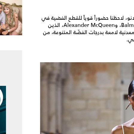
، لاحظنا حضوراً قوياً للقطع الفضية في
تشكيلات كبار المصمّمين مثل Balmain، Paco Rabanne، وAlexander McQueen، الذين
عدنية لامعة بدرجات الفضّة المتنوعة، من
هي.