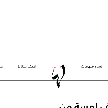
نساء ملهمات
لايف ستايل
صح
يف لمسة من