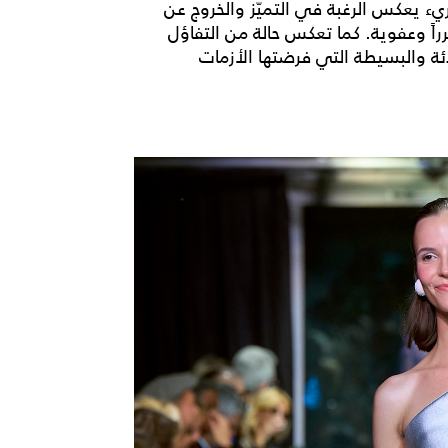
ء يعكس الرغبة في التميّز والخروج عن
 "glam" بأسلوب أكثر تحرراً وعفوية. كما تعكس حالة من التفاؤل
دئة والبسيطة التي فرضتها الأزمات