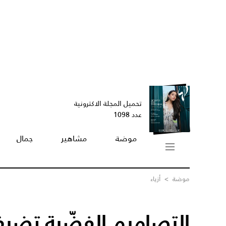
تحميل المجلة الاكترونية
عدد 1098
موضة
مشاهير
جمال
موضة
>
أزياء
التصاميم الفضّية تض