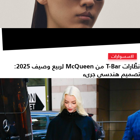
اكسسوارات
نظّارات T-Bar من McQueen لربيع وصيف 2025:
صميم هندسي جريء