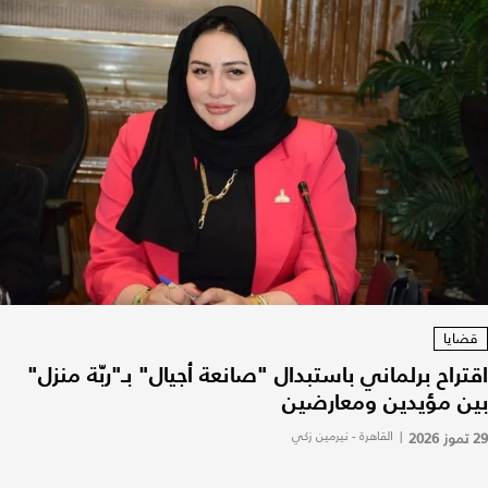
قضايا
اقتراح برلماني باستبدال "صانعة أجيال" بـ"ربّة منزل"
بين مؤيدين ومعارضين
29 تموز 2026
|
القاهرة - نيرمين زكي