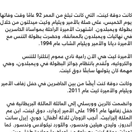
كانت دوقة كينت، التي كانت تبلغ من العمر 92 عامًا وقت وفاتها
يوم الخميس، على صلة بالأمير ويليام وكيت ميدلتون من خلال
بطولة ويمبلدون. اشتهرت الأميرة الراحلة بمواساة الخاسرين
في نهائيات ويمبلدون بالمعانقة، وحضرت بطولة التنس مع
الأميرة ديانا والأمير ويليام الشاب عام 1994.
الأميرة كيت هي الآن راعية نادي عموم إنكلترا للتنس
والكروكيه، وتُقدم بانتظام جوائز البطولة في ويمبلدون، وهي
مهمة كان يتولىها سابقًا دوق كينت.
وكانت دوقة كنت أيضًا من بين الحاضرين في حفل زفاف الأمير
ويليام والأميرة كيت عام 2011.
وانضمت كاثرين وورسلي إلى العائلة المالكة البريطانية في
حفل زفافها عام 1961 على الأمير إدوارد، دوق كينت، ابن عم
الملكة إليزابيث. أنجب الزوجان ثلاثة أطفال: جورج، إيرل سانت
أندروز، وليدي هيلين وندسور، واللورد نيكولاس وندسور. كما
تحدثت دوقة كينت بصراحة عن إجهاضها وولادة طفل ميت.