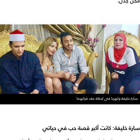
محل جدل.
سارة خليفة وكهربا في لحظة عقد قرانهما
سارة خليفة: كانت أكبر قصة حب في حياتي