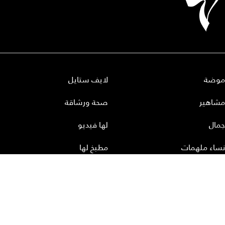
موضة
لايف ستايل
مشاهير
صحة ورشاقة
جمال
لها فيديو
نساء ملهمات
مطبخ لها
أعداد لها
تحميل المجلة الاكترونية
عن لها