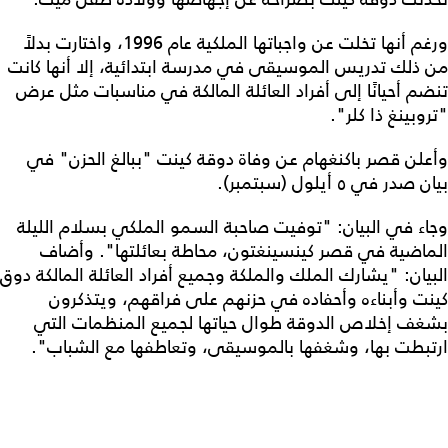
ورغم أنها تخلت عن واجباتها الملكية عام 1996، واختارت بدلاً
من ذلك تدريس الموسيقى في مدرسة ابتدائية، إلا أنها كانت
تنضم أحيانًا إلى أفراد العائلة المالكة في مناسبات مثل عرض
"تروبينغ ذا كلر".
وأعلن قصر باكنغهام عن وفاة دوقة كينت "ببالغ الحزن" في
بيان صدر في ٥ أيلول (سبتمبر).
وجاء في البيان: "توفيت صاحبة السمو الملكي بسلام الليلة
الماضية في قصر كينسينغتون، محاطة بعائلتها". وأضاف
البيان: "يشارك الملك والملكة وجميع أفراد العائلة المالكة دوق
كينت وأبناءه وأحفاده في حزنهم على فراقهم، ويتذكرون
بشغف إخلاص الدوقة طوال حياتها لجميع المنظمات التي
ارتبطت بها، وشغفها بالموسيقى، وتعاطفها مع الشباب".