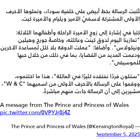
كُتبت الرسالة بخط أبيض على خلفية سوداء، وتعلوها الأحرف
الأولى المشتركة لاسمَيْ الأمير ويليام والأميرة كيت.
كتبا في إشارة إلى زوج الأميرة الراحلة وأطفالهما الثلاثة:
"تعازينا اليوم لدوق كينت وعائلته، وخاصةً جورج وهيلين
ونيكولاس". وأضافا: "عملت الدوقة بلا كلل لمساعدة الآخرين
ودعمت العديد من القضايا، بما في ذلك من خلال حبها
للموسيقى".
"ستكون فردًا نفتقده كثيرًا في العائلة"، هذا ما اختتموه،
ووقعوا على الرسالة بالأحرف الأولى من اسميهما "W & C"،
مشيرين إلى أن الرسالة جاءت منهم مباشرةً.
A message from The Prince and Princess of Wales
pic.twitter.com/0VPYJr8j4Z
— The Prince and Princess of Wales (@KensingtonRoyal)
September 5, 2025