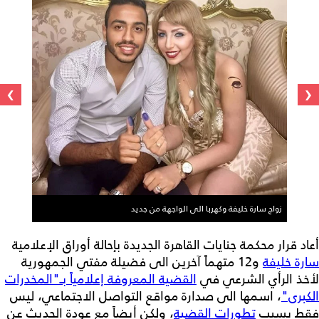
›
‹
زواج سارة خليفة وكهربا الى الواجهة من جديد
أعاد قرار محكمة جنايات القاهرة الجديدة بإحالة أوراق الإعلامية
سارة خليفة
و12 متهماً آخرين الى فضيلة مفتي الجمهورية
لأخذ الرأي الشرعي في
القضية المعروفة إعلامياً بـ"المخدرات
الكبرى"
، اسمها الى صدارة مواقع التواصل الاجتماعي، ليس
فقط بسبب
تطورات القضية
، ولكن أيضاً مع عودة الحديث عن