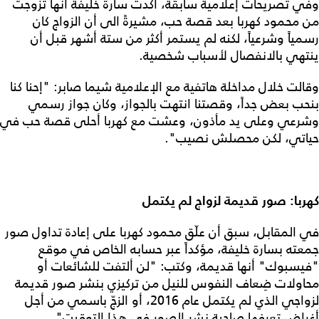
وفي تصريحات إعلامية سابقة، أكدت سارة خليفة أنها تزوجت
من محمود كهربا بعد قصة حب، مشيرةً الى أن الزواج كان
رسمياً وشرعياً، لكنه لم يستمر أكثر من ستة أشهر قبل أن
ينتهي بالانفصال لأسباب شخصية.
وقالت خلال مداخلة هاتفية مع الإعلامية شيما صابر: "إحنا كنا
بنحب بعض جداً، وقصتنا انتهت بالجواز، وكان جواز رسمي
وشرعي وعلى يد مأذون، وعشت مع كهربا أحلى قصة حب في
حياتي، لكن محصلش نصيب".
كهربا: صور قديمة لزواج لم يكتمل
في المقابل، سبق أن علّق محمود كهربا على إعادة تداول صور
جمعته بسارة خليفة، مؤكداً عبر حسابه الخاص في موقع
"فيسبوك" أنها قديمة، وكتب: "لن ألتفت للشائعات أو
محاولات ضِعاف النفوس للنيل من تركيزي بنشر صور قديمة
لزواجي الذي لم يكتمل عام 2016، أو الزجّ باسمي من أجل
أغراض تعرفها صاحبة نشر الصور في هذا التوقيت".