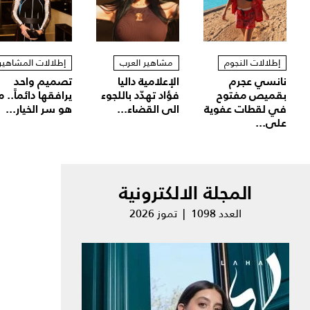
إطلالات النجوم
مشاهير العرب
إطلالات المشاهير
نانسي عجرم
الإعلامية داليا
تصميم واحد
بقميص مفتوح
فؤاد تهدّد باللجوء
يرافقها دائماً.. م
في لقطات عفوية
الى القضاء...
هو سر الخيار...
على...
المجلة الالكترونية
العدد 1098 | تموز 2026