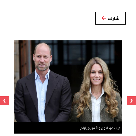
شارك
›
‹
كيت ميدلتون والأمير ويليام