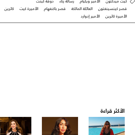
كيت ميدلتون
الأمير ويليام
رسالة رثاء
دوقة كينت
قصر كينسينغتون
العائلة المالكة
قصر باكنغهام
الأميرة كيت
كاثرين
الأميرة كاثرين
الأمير إدوارد
الأكثر قراءة