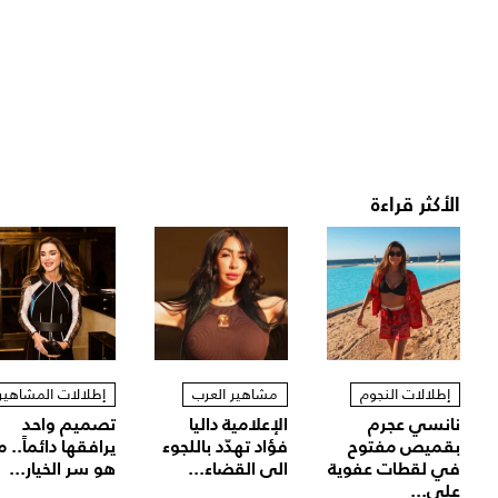
الأكثر قراءة
إطلالات النجوم
مشاهير العرب
إطلالات المشاهير
نانسي عجرم
الإعلامية داليا
تصميم واحد
بقميص مفتوح
فؤاد تهدّد باللجوء
يرافقها دائماً.. م
في لقطات عفوية
الى القضاء...
هو سر الخيار...
على...