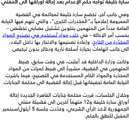
سارة خليفة تواجه حكم الإعدام بعد إحالة أوراقها الى المفتي
وفي جانب آخر، تخضع سارة خليفة لمحاكمة في القضية
المعروفة إعلامياً بـ"المخدرات الكبرى"، والتي تتهم فيها النيابة
العامة عدداً من المتهمين بتكوين تشكيل عصابي تخصّص –
بحسب أمر الإحالة – في
جلب مواد تُستخدم في تصنيع المواد
المخدّرة من الخارج
، وإعادة تصنيعها والاتجار بها داخل البلاد،
الى جانب اتهامات بحيازة أسلحة نارية وذخائر بدون ترخيص.
وكانت وزارة الداخلية قد أعلنت، في وقت سابق، ضبط
المتهمين في القضية، مشيرةً الى ضبط كميات من المواد
المخدّرة والمواد الخام المستخدمة في التصنيع، فيما باشرت
النيابة العامة تحقيقاتها قبل إحالة القضية الى محكمة الجنايات.
وخلال الجلسات، قررت محكمة جنايات القاهرة الجديدة إحالة
أوراق سارة خليفة و12 متهماً آخرين الى فضيلة مفتي
الجمهورية لأخذ الرأي الشرعي، وحدّدت جلسة 5 أيلول/سبتمبر
المقبل للنطق بالحكم.