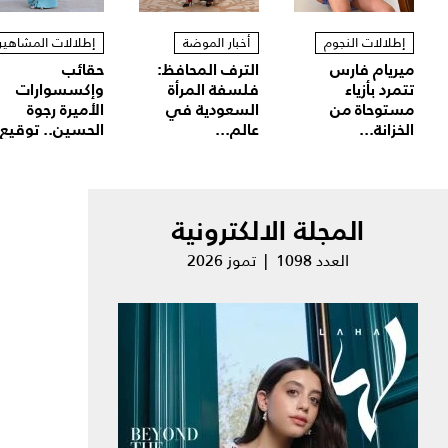
إطلالات النجوم
أخبار الموضة
إطلالات المشاهير
ميريام فارس
الترف المحافظ:
حقائب
تتمرد بأزياء
فلسفة المرأة
وإكسسوارات
مستوحاة من
السعودية في
الأميرة رجوة
الخزانة...
عالم...
الحسين.. توقيع.
المجلة الالكترونية
العدد 1098 | تموز 2026