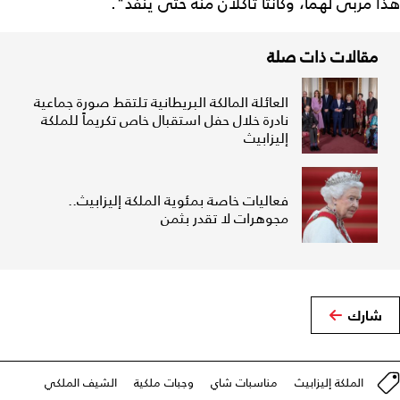
هذا مربّى لهما، وكانتا تأكلان منه حتى ينفد".
مقالات ذات صلة
العائلة المالكة البريطانية تلتقط صورة جماعية
نادرة خلال حفل استقبال خاص تكريماً للملكة
إليزابيث
فعاليات خاصة بمئوية الملكة إليزابيث..
مجوهرات لا تقدر بثمن
شارك
الملكة إليزابيث
مناسبات شاي
وجبات ملكية
الشيف الملكي