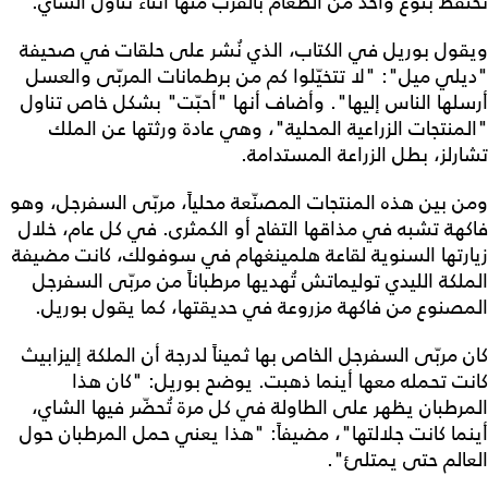
تحتفظ بنوع واحد من الطعام بالقرب منها أثناء تناول الشاي.
ويقول بوريل في الكتاب، الذي نُشر على حلقات في صحيفة
"ديلي ميل": "لا تتخيّلوا كم من برطمانات المربّى والعسل
أرسلها الناس إليها". وأضاف أنها "أحبّت" بشكل خاص تناول
"المنتجات الزراعية المحلية"، وهي عادة ورثتها عن الملك
تشارلز، بطل الزراعة المستدامة.
ومن بين هذه المنتجات المصنّعة محلياً، مربّى السفرجل، وهو
فاكهة تشبه في مذاقها التفاح أو الكمثرى. في كل عام، خلال
زيارتها السنوية لقاعة هلمينغهام في سوفولك، كانت مضيفة
الملكة الليدي توليماتش تُهديها مرطباناً من مربّى السفرجل
المصنوع من فاكهة مزروعة في حديقتها، كما يقول بوريل.
كان مربّى السفرجل الخاص بها ثميناً لدرجة أن الملكة إليزابيث
كانت تحمله معها أينما ذهبت. يوضح بوريل: "كان هذا
المرطبان يظهر على الطاولة في كل مرة تُحضّر فيها الشاي،
أينما كانت جلالتها"، مضيفاً: "هذا يعني حمل المرطبان حول
العالم حتى يمتلئ".