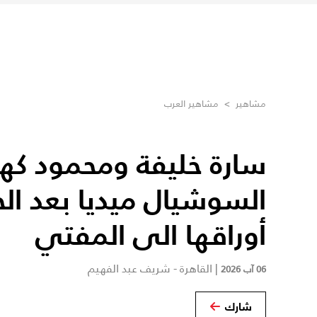
مشاهير
>
مشاهير العرب
سارة خليفة ومحمود كهر
السوشيال ميديا بعد الح
أوراقها الى المفتي
|
القاهرة - شريف عبد الفهيم
06 آب 2026
شارك