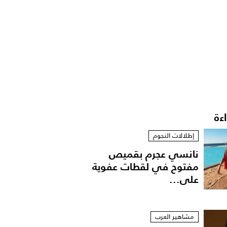
اءة
إطلالات النجوم
نانسي عجرم بقميص
مفتوح في لقطات عفوية
على...
مشاهير العرب