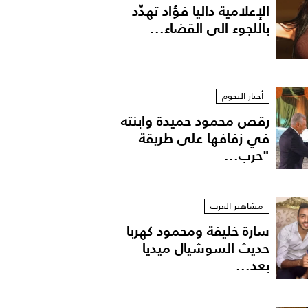
الإعلامية داليا فؤاد تهدّد
باللجوء الى القضاء...
أخبار النجوم
رقص محمود حميدة وابنته
في زفافها على طريقة
"حرب...
مشاهير العرب
سارة خليفة ومحمود كهربا
حديث السوشيال ميديا
بعد...