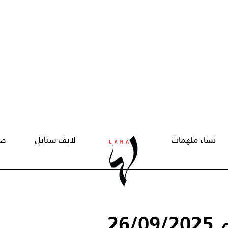
نساء ملهمات
لايف ستايل
صح
26