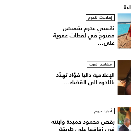
اءة
إطلالات النجوم
نانسي عجرم بقميص
مفتوح في لقطات عفوية
على...
مشاهير العرب
الإعلامية داليا فؤاد تهدّد
باللجوء الى القضاء...
أخبار النجوم
رقص محمود حميدة وابنته
في زفافها على طريقة