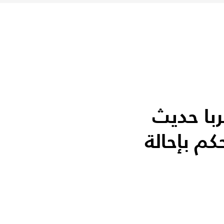
با حديث
كم بإحالة