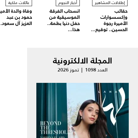
إطلالات المشاهير
أخبار النجوم
عائلات ملكية
حقائب
انسحاب الفرقة
وفاة والدة الأمير
وإكسسوارات
الموسيقية من
حمود بن عبد
الأميرة رجوة
حفل دنيا بطمة..
العزيز آل سعود..
الحسين.. توقيع...
هذا...
المجلة الالكترونية
العدد 1098 | تموز 2026