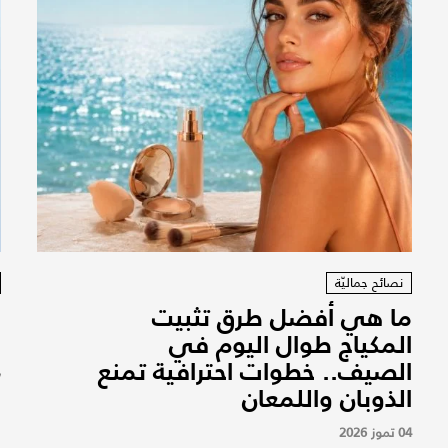
نصائح جماليّة
ما هي أفضل طرق تثبيت
ر
المكياج طوال اليوم في
م
الصيف.. خطوات احترافية تمنع
7
الذوبان واللمعان
04 تموز 2026