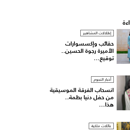
اءة
إطلالات المشاهير
حقائب وإكسسوارات
الأميرة رجوة الحسين..
توقيع...
أخبار النجوم
انسحاب الفرقة الموسيقية
من حفل دنيا بطمة..
هذا...
عائلات ملكية