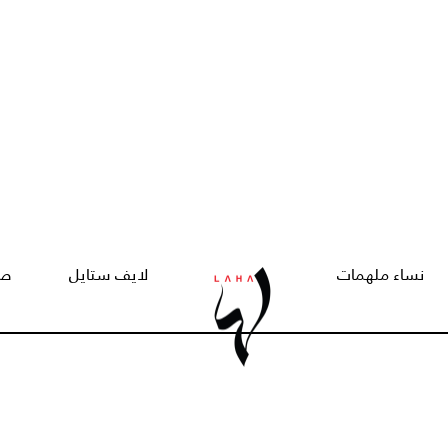
نساء ملهمات
لايف ستايل
صح