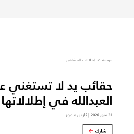
موضة
>
إطلالات المشاهير
حقائب يد لا تستغني عنها
العبدالله في إطلالاتها
|
كارين فاعور
31 تموز 2026
شارك