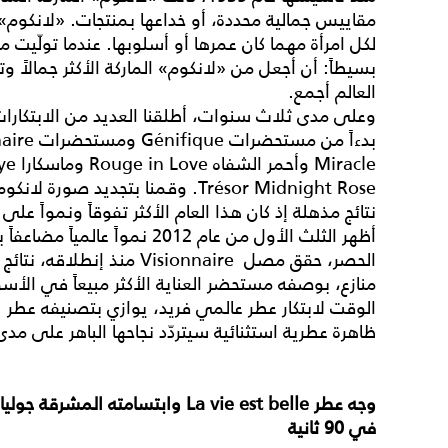
مقاييس جمالية محددة، أو خداعها بمنتجات. «لانكوم» 
لكل امرأة مهما كان عمرها أو أسلوبها. عندما تولّيت م
بسيطاً: أن أجعل من «لانكوم» الماركة الأكثر جمالاً 
العالم أجمع.
وعلى مدى ثلاث سنوات، أطلقنا العديد من الابتكارات ا
نتائج مذهلة إذ كان هذا العام الأكثر تفوقاً ونمواً ع
أظهر الثلث الأول من عام 2012 ن
الحصر، حقق مصل Visionnaire م
منازع، بوصفه مستحضر العناية الأكثر مبيعاً في الأسواق
ظاهرة عطرية استثنائية سيتردّد نجاحها الباهر على مد
وجه عطر
La vie est belle وابتسامته الم
في 90 ثانية