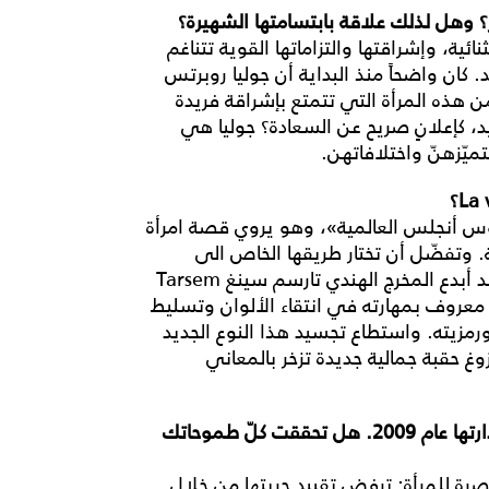
ر؟ وهل لذلك علاقة بابتسامتها الشهيرة؟
ية، وإشراقتها والتزاماتها القوية تتناغم
 كان واضحاً منذ البداية أن جوليا روبرتس
La vie est. ومن أفضل من هذه المرأة التي تتمتع بإشراقة فريدة
يد، كإعلانٍ صريح عن السعادة؟ جوليا هي
ميّزهنّ واختلافاتهن.
La؟
وس أنجلس العالمية»، وهو يروي قصة امرأة
ية. وتفضّل أن تختار طريقها الخاص الى
السعادة. هي قصة انتصار الحرية على المظاهر... وقد أبدع المخرج الهندي تارسم سينغ Tarsem
نه معروف بمهارته في انتقاء الألوان وتسليط
ورمزيته. واستطاع تجسيد هذا النوع الجديد
غ حقبة جمالية جديدة تزخر بالمعاني
- شهدت لانكوم تغييرات رئيسية منذ تولّيك مهمّة إدارتها عام 2009. هل تحققت كلّ طموحاتك
الماركة المناصرة للمرأة: ترفض تقييد حريتها من خلال