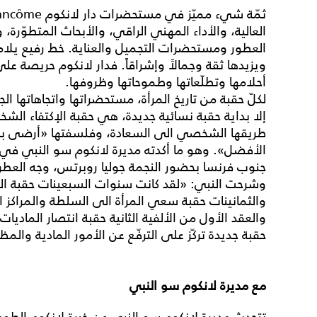
العالية، والأداء المهني الراقي، والأبحاث المتطوّرة،
العطور ومستحضرات التجميل والعناية. خط رفيع يلامس
ويزيدها ثقة وجمالاً وإشراقاً. فدار لانكوم حريصة على
أحلامها وتطلّعاتها وطموحاتها وظروفها.
إلا بداية حقبة نسائية جديدة، هي حقبة الإكتفاء الش
طريقها الشخصي الى السعادة، وفلسفتها «أرضى بالقل
الأفضل». وهو ما أكدته مديرة لانكوم سو النبي في ك
جنوب فرنسا بحضور النجمة جوليا روبرتس، وجه العطر 
وشرحت النبي: «لقد كانت سنوات السبعينات حقبة التحرّر
والثمانينات حقبة سعي المرأة الى السلطة والمراكز ا
والعقد الأول من الألفية الثانية حقبة انتصار الماديات
حقبة جديدة تركّز على الترفّع عن الأمور المادية والمظاهر، ويجسدها
مع مديرة لانكوم سو النبي
تتحدث مديرة لانكوم سو النبي عن خبرة لانكوم الطو