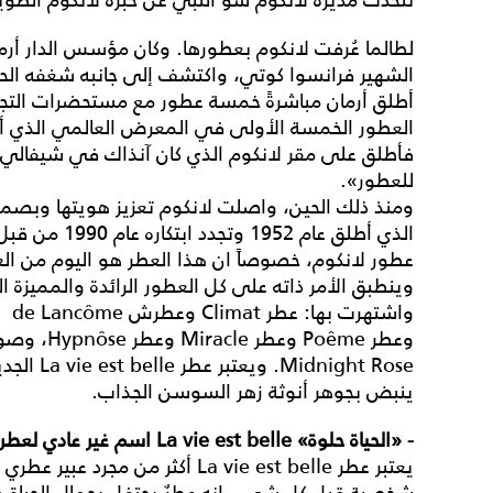
لطالما عُرفت لانكوم بعطورها. وكان مؤسس الدار أرمان
الشهير فرانسوا كوتي، واكتشف إلى جانبه شغفه الح
أطلق أرمان مباشرةً خمسة عطور مع مستحضرات التجم
العطور الخمسة الأولى في المعرض العالمي الذي أقي
فأطلق على مقر لانكوم الذي كان آنذاك في شيفالي
للعطور».
الذي أطلق عام 2
عطور لانكوم، خصوصاً ان هذا العطر هو اليوم من العطو
وينطبق الأمر ذاته على كل العطور الرائدة والمميزة الت
night Rose
ينبض بجوهر أنوثة زهر السوسن الجذاب.
- «الحياة حلوة
» La vie est belle اسم غير عادي لعطر، كيف تمّ اختياره؟
يعتبر عطر La vie est belle أكثر من
شخصية قبل كل شيء. إنه عطرٌ يحتفل بجمال الحياة و