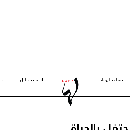
نساء ملهمات
لايف ستايل
صح
La Vi عطر يحتفل بالحياة