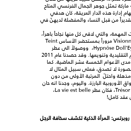
ماركة تمثل جوهر الجمال الفرنسي المتاح
هام إدارة هذه الدار العريقة، كان هدفي
وتقديراً من قبل النساء والمفضلة لديهنّ في
لمهمة، والتي لاقى كل منها نجاحاً باهراً،
بدءاً من مستحضرات Génifique ومستحضرات Visionnaire مروراً بمستحضر الأساس Teint
Miracle وأحمر الشفاه Rouge in Love وماسكارا Hypnôse Doll'Eye، ووصولاً الى عطر
Trésor Midnight Rose. وقمنا بتجديد صورة لانكوم التقليدية وتنويعها. وقد حصدنا عام 2011
لى مدى الأعوام الخمسة عشر الماضية. كما
مواً عالمياً مضاعفاً بصورة لا تصدق، فعلى سبيل المثال لا
نذ إنطلاقه، نتائج مذهلة واحتلّ المرتبة الأولى من دون
 الأوروبية البارزة. واليوم، وجدنا انه حان
الوقت لابتكار عطر عالمي فريد، يوازي بتصنيفه عطر Trésor، فكان عطر La vie est belle،
ى عقد كامل!
شرقة جوليا روبرتس: المرأة الذكية تكشف سخافة الرجل