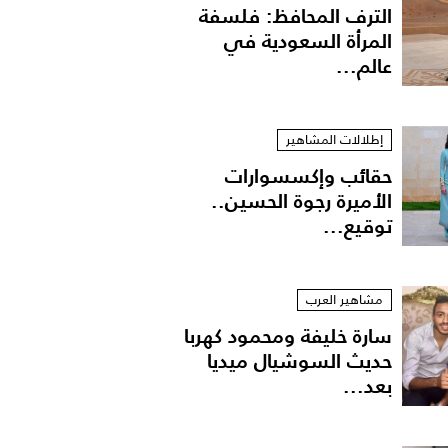
الترف المحافظ: فلسفة
المرأة السعودية في
عالم...
إطلالات المشاهير
حقائب وإكسسوارات
الأميرة رجوة الحسين..
توقيع...
مشاهير العرب
سارة خليفة ومحمود كهربا
حديث السوشيال ميديا
بعد...