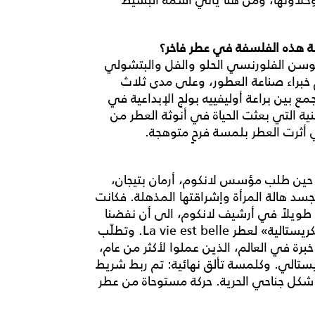
لسوسن الفلورنسي الحلو والفل والبتشولي
م خبراء صناعة العطور، وعلى مدى ثلاث
 بين براعة أوليفييه بولج الإبداعية في
نية التي بعثت الحياة في أنوثة العطر من
ي أثرت العطر بلمسة فرحٍ متوهجة.
ه القارورة قصة وراء ابتكارها تعود إلى عام 1949، حين طلب مؤسس لانكوم، أرمان بتيجان،
سد هالة المرأة وإشراقتها المذهلة. فكانت
 طويلاً في أرشيف لانكوم، الى أن نفضنا
عنه الغبار بعد ثلاثة وستين عاماً، لتكون «الابتسامة الكريستالية» لعطر La vie est belle. وتطلّب
خبرة في العالم، الذين عملوا لأكثر من عام،
ريستالي. وكلمسة تألق نهائية: تم ربط شريط
ى شكل جناحي الحرية. حركة مستوحاة من عطر