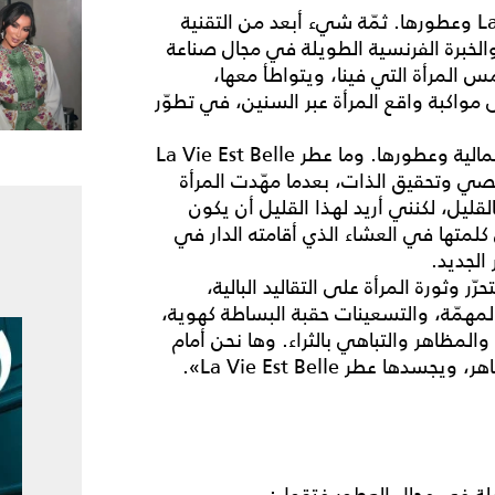
ثمّة شيء مميّز في مستحضرات دار لانكوم Lancôme وعطورها. ثمّة شيء أبعد من التقنية
 والخبرة الفرنسية الطويلة في مجال صناعة
 المرأة التي فينا، ويتواطأ معها،
 مواكبة واقع المرأة عبر السنين، في تطوّر
لكلّ حقبة من تاريخ المرأة، مستحضراتها واتجاهاتها الجمالية وعطورها. وما عطر La Vie Est Belle
خصي وتحقيق الذات، بعدما مهّدت المرأة
يل، لكنني أريد لهذا القليل أن يكون
لمتها في العشاء الذي أقامته الدار في
الجديد.
 وثورة المرأة على التقاليد البالية،
لمهمّة، والتسعينات حقبة البساطة كهوية،
 والمظاهر والتباهي بالثراء. وها نحن أمام
 عطر La Vie Est Belle».
يلة في مجال العطور فتقول: