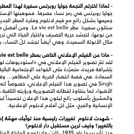
- لماذا اخترتم النجمة جوليا روبرتس سفيرة لهذا العط
جوليا روبرتس هي رمز نساء عصرها. فموهبتها الإستثنائ
جميعها بشكل رائع مع قيم لانكوم وفكرة العطر الجديد.
ستكون سفيرة عطر  belle
من نوعها، لتجسّد حرية التصرف واختيار الحياة التي تر
مثال الأنوثة السعيدة، وهي أيضاً تجسّد كلّ النساء، بت
- ماذا عن الفيلم الإعلاني الخاص بعطر
 vie est belle
لقد تمّ تصوير الفيلم الإعلاني في «استوديوهات ل
بإشراقة فريدة، متمرّدة على القواعد الإجتماعية البال
Singh في تصوير هذا الفيلم الإعلاني، خصوصاً ا
الأضواء كما بنقاوة لقطاته التصويرية ورؤيته الثاقبة 
والمشرق بأسلوب رائع ليكون هذا الإعلان تجسيداً لبزو
الإنسانية والفرح، مثل كل أفلام لانكوم الإعلانية.
بالتغيير؟ وكيف ترين مستقبل دار لانكوم؟
منذ تأسيسها عام 1935، كانت «لانكوم» 