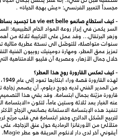
مجسداً التعبير الفرنسي: «عِش بهجة الحياة» .
- كيف استطاع صانعو
La vie est belle تجسيد بساطة هذه الفلسفة في عطر فاخر؟
السر يكمن في إبراز روعة المواد الخام الطبيعية: ا
وزهر البرتقال... وقد عمل على التركيبة ثلاثة من أه
سنوات متواصلة، للتوصّل الى نسخة عطرية مثالية تجمع
تعزيز عمق العطر، ومهارة دومينيك روبيون الفنية التق
خلال جمال الأزهار، وعصرية آن فليبو اللامتناهية الت
- كيف تعكس القارورة روح هذا العطر؟
لهذ
من المدير الفني لديه جورج ديلوم، أن يصمم زجاجة تج
قارورة مزيّنة بجمال ابتسامة. وقد بقي هذا التصميم
تنفيذ هذه الإبتسامة الاستعانة بصانعي الزجاج الأكثر 
لتربيع الشكل الدائري وحفر ابتسامةٍ في قلب مربّع ك
متلألئ من الأورغانزا الرمادية حول عنق الزجاجة، عل
أيقوني آخر لدى دار لانكوم العريقة هو عطر Magie.