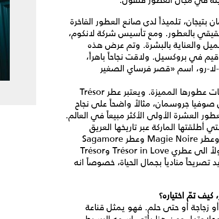
 بتيجان، تلميذاً لدى صانع العطور الفاخرة
قيقي بالعطور. ومع تأسيس شركة لانكوم،
يل والعناية بالبشرة. وتم عرض هذه
م في بروكسيل. ولاقت نجاحاً باهراً،
-لا-رو، اسم «قصر فرساي الصغير
ومنذ ذلك الحين، واصلت لانكوم تعزيز هويتها وبصمات عطورها المميزة. ويعتبر عطر Trésor
195 وتجدد ابتكاره عام 1990 من قبل صوفيا جروسمان، مثالاً واضحاً على نجاح
ر العشرة الأولى الأكثر مبيعاً في العالم.
ي أطلقتها الماركة عبر تاريخها العريق
واشتهرت بها: عطر Climat وعطرش de Lancôme وعطر Magie Noire وعطر Sagamore
وعطر Poême وعطر Miracle وعطر Hypnôse، وصولاً الى عطري Trésor in Love وTrésor
Mid. ويعتبر عطر La vie est belle الجديد تصريحاً منادياً بجمال الحياة، خصوصاً انه
 مجرد عبير عطري أو زجاجة أو حتى حلم. فهو يمثل قناعة
حلاوتها، ومن هنا يأتي اسمه البسيط