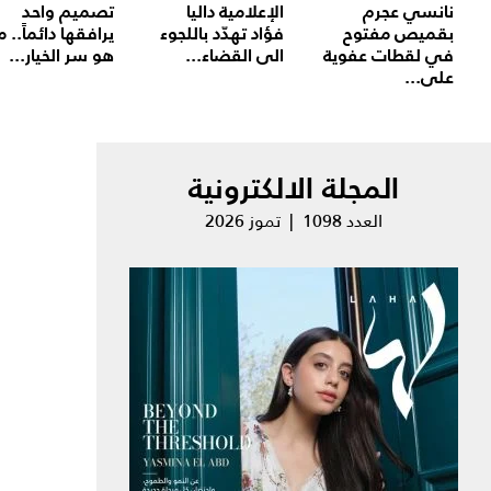
نانسي عجرم
الإعلامية داليا
تصميم واحد
بقميص مفتوح
فؤاد تهدّد باللجوء
يرافقها دائماً.. م
في لقطات عفوية
الى القضاء...
هو سر الخيار...
على...
المجلة الالكترونية
العدد 1098 | تموز 2026