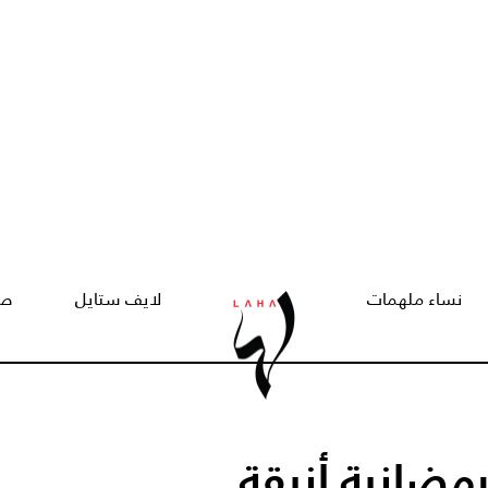
نساء ملهمات
لايف ستايل
صح
مضانية أنيقة