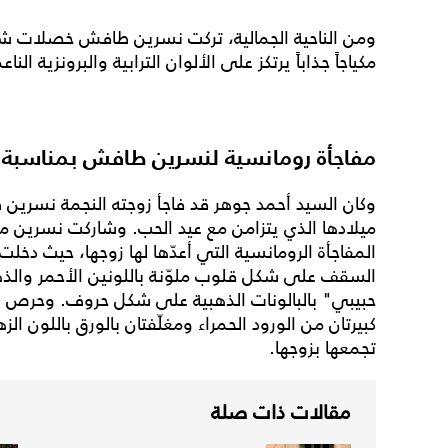
ومن الناحية الجمالية، تركت نسرين طافش خصلات شع
مكياجاً جذاباً يرتكز على الألوان الترابية والبرونزية ال
مفاجأة رومانسية لنسرين طافش بمناسبة ع
وكان السيد أحمد جوهر قد فاجأ زوجته النجمة نسرين
ميلادها الذي يتزامن مع عيد الحب. وشاركت نسرين مت
المفاجأة الرومانسية التي أعدّها لها زوجها، حيث دخلت
السقف على شكل قلوب ملوّنة باللونين الأحمر والذهب
حبيبي" بالبالونات الذهبية على شكل حروف. وحرص زوج
كبيرتان من الورود الحمراء ومغلّفتان بالورق باللون ا
تجمعها بزوجها.
مقالات ذات صلة