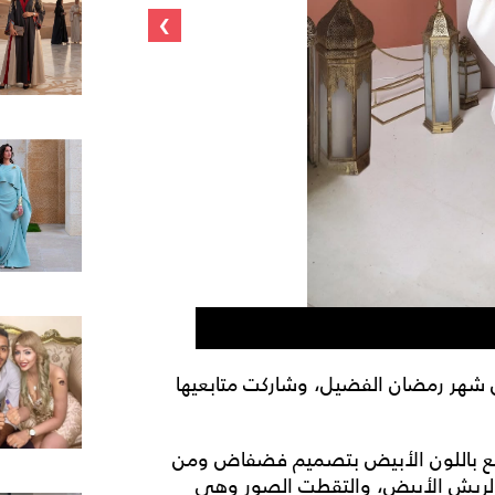
›
نسرين طافش بع
 شهر رمضان الفضيل، وشاركت متابعيها
للامع باللون الأبيض بتصميم فضفاض ومن
مة وبأكمام مزينة بالريش الأبيض، والتقطت الصور وهي