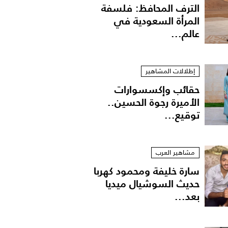
الترف المحافظ: فلسفة
المرأة السعودية في
عالم...
إطلالات المشاهير
حقائب وإكسسوارات
الأميرة رجوة الحسين..
توقيع...
باءة بيضاء في رمضان
مشاهير العرب
سارة خليفة ومحمود كهربا
حديث السوشيال ميديا
بعد...