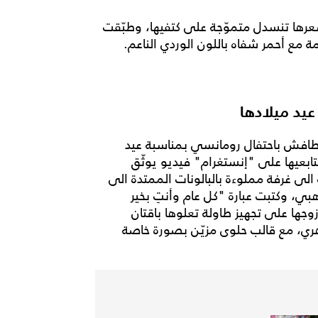
رها تنسدل متموّجة على كتفيها، وطبّقت
ناعمة مع أحمر شفاه باللون الوردي الناعم.
يد ميلادها
 طافش باحتفال رومانسي بمناسبة عيد
ابعيها على "إنستغرام" فيديو يوثّق
 الى غرفة مملوءة بالبالونات الممتدة الى
ي، وكتبت عبارة "كل عام وأنتِ بخير
ها على تجهيز طاولة تعلوها باقتان
لزهري، مع قالب حلوى مزيّن بصورة خاصة