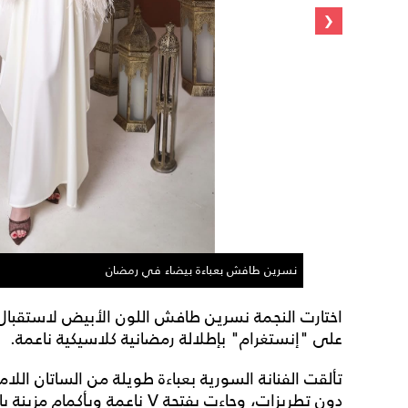
‹
نسرين طافش بعباءة بيضاء في رمضان
اختارت النجمة نسرين طافش اللون الأبيض لاستقبال
على "إنستغرام" بإطلالة رمضانية كلاسيكية ناعمة.
تألقت الفنانة السورية بعباءة طويلة من الساتان ا
دون تطريزات، وجاءت بفتحة V ناع