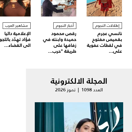
إطلالات النجوم
أخبار النجوم
مشاهير العرب
نانسي عجرم
رقص محمود
الإعلامية داليا
بقميص مفتوح
حميدة وابنته في
فؤاد تهدّد باللجو
في لقطات عفوية
زفافها على
الى القضاء...
على...
طريقة "حرب...
المجلة الالكترونية
العدد 1098 | تموز 2026