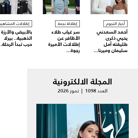
أخبار النجوم
إطلالة نجمة
إطلالات المشاهير
أحمد السعدني
سر غياب طلاء
بالأبيض والأرزة
يحيي ذكرى
الأظافر عن
الذهبية.. بيرلا
طليقته أمل
إطلالات الأميرة
حرب تبدأ الرحلة..
سليمان وميرنا...
رجوة...
المجلة الالكترونية
العدد 1098 | تموز 2026