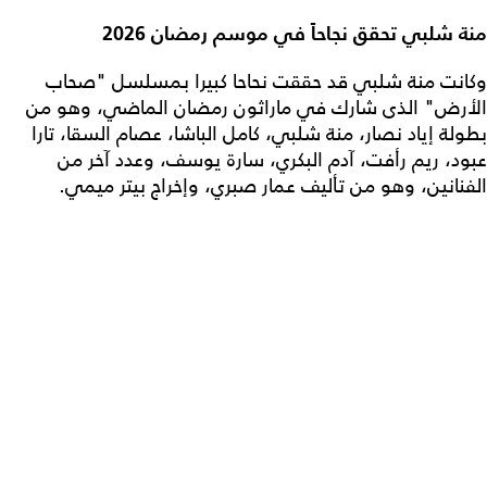
منة شلبي تحقق نجاحاً في موسم رمضان 2026
وكانت منة شلبي قد حققت نحاحا كبيرا بمسلسل "صحاب
الأرض" الذى شارك في ماراثون رمضان الماضي، وهو من
بطولة إياد نصار، منة شلبي، كامل الباشا، عصام السقا، تارا
عبود، ريم رأفت، آدم البكري، سارة يوسف، وعدد آخر من
الفنانين، وهو من تأليف عمار صبري، وإخراج بيتر ميمي.