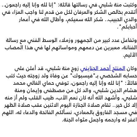
وكتبت منة شلبي في رسالتها قائلة: "إنا لله وإنا إليه راجعون..
أتقدم بخالص الشكر والعرفان لكل من قدم لنا واجب العزاء في
والدي الحبيب.. شكر الله سعيكم، وأطال الله في أعمار
أحبابكم".
وتفاعل عدد كبير من الجمهور وزملاء الوسط الفني مع رسالة
الفنانة، معبرين عن دعمهم ومواساتهم لها في هذا المصاب
الأليم.
وكان
المنتج أحمد الجنايني
زوج منة شلبي، قد أعلن على
حسابه الشخصي بـ"فيسبوك" عن وفاة ولد زوجته حيث كتب
قائلاً: "إنا لله وإنا إليه راجعون، توفي حماي الغالي محمد
هشام الدين شلبي، والد كل من مصطفى وإيمان ومنة
شلبي، وأشهد الله أنه كان نعم الأب، طيب القلب ولم أرَ منه
إلا كل خير.. تقام صلاة الجنازة اليوم الاثنين عقب صلاة الظهر
في مسجد الفاروق بالمعادي، نسألكم الفاتحة والدعاء له، اللهم
اغفر له وارحمه واجعل مثواه الجنة.